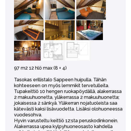
97 m2 12 hlö max (8 + 4)
Tasokas erillistalo Sappeen huipulla. Tähän
kohteeseen on myös lemmikit tervetulleita.
Tupakeittiö 10 hengen ruokapöydällä, alakerrassa
2 makuuhuonetta, yläkerrassa 2 makuuhuonetta;
jokaisessa 2 sänkyä. Yläkerran nojatuoleista saa
kätevästi kaksi lisävuodetta. Lisäksi olohuoneessa
vuodesohva.
Hyvin varusteltu keittiö 12:sta peruskodinkonein.
Alakerrassa upea kylpyhuoneosasto kahdella