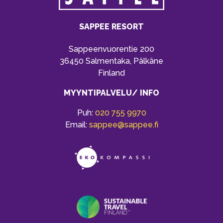
SAPPEE RESORT
Sappeenvuorentie 200
36450 Salmentaka, Pälkäne
Finland
MYYNTIPALVELU/ INFO
Puh:
020 755 9970
Email:
sappee@sappee.fi