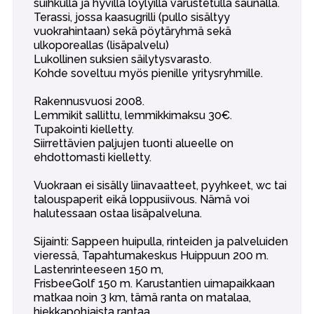
suihkulla ja hyvillä löylyillä varustetulla saunalla.
Terassi, jossa kaasugrilli (pullo sisältyy
vuokrahintaan) sekä pöytäryhmä sekä
ulkoporeallas (lisäpalvelu)
Lukollinen suksien säilytysvarasto.
Kohde soveltuu myös pienille yritysryhmille.
Rakennusvuosi 2008.
Lemmikit sallittu, lemmikkimaksu 30€.
Tupakointi kielletty.
Siirrettävien paljujen tuonti alueelle on
ehdottomasti kielletty.
Vuokraan ei sisälly liinavaatteet, pyyhkeet, wc tai
talouspaperit eikä loppusiivous. Nämä voi
halutessaan ostaa lisäpalveluna.
Sijainti: Sappeen huipulla, rinteiden ja palveluiden
vieressä, Tapahtumakeskus Huippuun 200 m.
Lastenrinteeseen 150 m,
FrisbeeGolf 150 m. Karustantien uimapaikkaan
matkaa noin 3 km, tämä ranta on matalaa,
hiekkapohjaista rantaa.