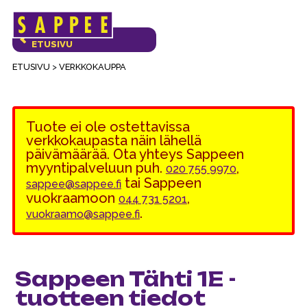
Päävalikko
VERKKOKAUPAN
ETUSIVU
ETUSIVU
>
VERKKOKAUPPA
Tuote ei ole ostettavissa
verkkokaupasta näin lähellä
päivämäärää. Ota yhteys Sappeen
myyntipalveluun puh.
,
020 755 9970
tai Sappeen
sappee@sappee.fi
vuokraamoon
,
044 731 5201
.
vuokraamo@sappee.fi
Sappeen Tähti 1E -
tuotteen tiedot