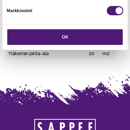
Ulkoporeallas
1
Markkinointi
Vedenkeitin
1
Vuodepaikat
8
kpl
Vuodepaikat yhteensä
12
OK
WC
2
Yläkerran pinta-ala
20
m2