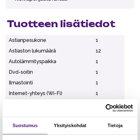
Tuotteen lisätiedot
Astianpesukone
1
Astiaston lukumäärä
12
Autolämmityspaikka
1
Dvd-soitin
1
Ilmastointi
1
Internet-yhteys (Wi-Fi)
1
Jääkaappi
1
Kaasugrilli (sis. kaasun)
Kahvinkeitin
1
Suostumus
Yksityiskohdat
Tietoja
Kuivauskaappi
1