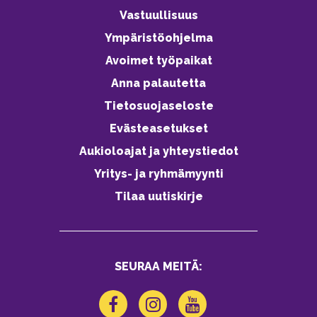
Vastuullisuus
Ympäristöohjelma
Avoimet työpaikat
Anna palautetta
Tietosuojaseloste
Evästeasetukset
Aukioloajat ja yhteystiedot
Yritys- ja ryhmämyynti
Tilaa uutiskirje
SEURAA MEITÄ: