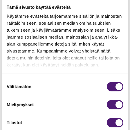
Leivänpaahdin
1
Tämä sivusto käyttää evästeitä
Lemmikkieläimet sallittu
1
Käytämme evästeitä tarjoamamme sisällön ja mainosten
räätälöimiseen, sosiaalisen median ominaisuuksien
Lisävuodepaikat
4
kpl
tukemiseen ja kävijämäärämme analysoimiseen. Lisäksi
Makuuhuoneiden lukumäärä
4
kpl
jaamme sosiaalisen median, mainosalan ja analytiikka-
alan kumppaneillemme tietoja siitä, miten käytät
Mikroaaltouuni
1
sivustoamme. Kumppanimme voivat yhdistää näitä
Pakastin/pakastelokero
1
tietoja muihin tietoihin, joita olet antanut heille tai joita on
kerätty, kun olet käyttänyt heidän palvelujaan.
Pinta-ala
97
m2
Radio/CD
1
Suostumuksen
Sähköliesi/uuni
1
Välttämätön
valinta
Sauna
1
Suihku
2
Mieltymykset
Takka
1
Tilastot
Televisio
2