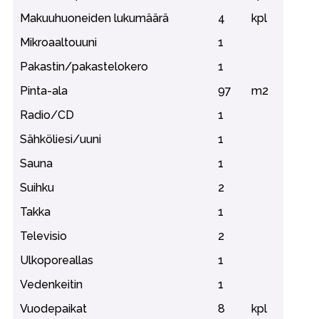
Makuuhuoneiden lukumäärä
4
kpl
Mikroaaltouuni
1
Pakastin/pakastelokero
1
Pinta-ala
97
m2
Radio/CD
1
Sähköliesi/uuni
1
Sauna
1
Suihku
2
Takka
1
Televisio
2
Ulkoporeallas
1
Vedenkeitin
1
Vuodepaikat
8
kpl