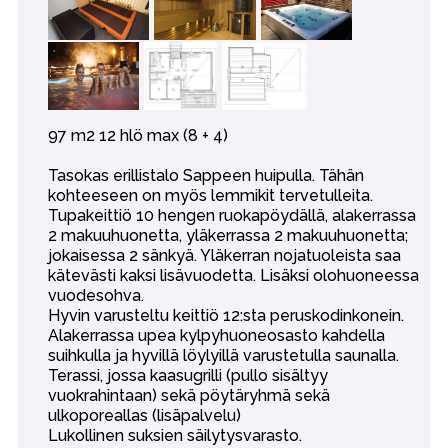
97 m2 12 hlö max (8 + 4)
Tasokas erillistalo Sappeen huipulla. Tähän
kohteeseen on myös lemmikit tervetulleita.
Tupakeittiö 10 hengen ruokapöydällä, alakerrassa
2 makuuhuonetta, yläkerrassa 2 makuuhuonetta;
jokaisessa 2 sänkyä. Yläkerran nojatuoleista saa
kätevästi kaksi lisävuodetta. Lisäksi olohuoneessa
vuodesohva.
Hyvin varusteltu keittiö 12:sta peruskodinkonein.
Alakerrassa upea kylpyhuoneosasto kahdella
suihkulla ja hyvillä löylyillä varustetulla saunalla.
Terassi, jossa kaasugrilli (pullo sisältyy
vuokrahintaan) sekä pöytäryhmä sekä
ulkoporeallas (lisäpalvelu)
Lukollinen suksien säilytysvarasto.