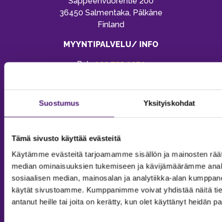
Sappeenvuorentie 200
36450 Salmentaka, Pälkäne
Finland
MYYNTIPALVELU/ INFO
Puh:
020 755 9970
Email:
sappee@sappee.fi
Suostumus
Yksityiskohdat
Tämä sivusto käyttää evästeitä
Käytämme evästeitä tarjoamamme sisällön ja mainosten räät
median ominaisuuksien tukemiseen ja kävijämäärämme anal
sosiaalisen median, mainosalan ja analytiikka-alan kumppanei
käytät sivustoamme. Kumppanimme voivat yhdistää näitä tietoja
antanut heille tai joita on kerätty, kun olet käyttänyt heidän p