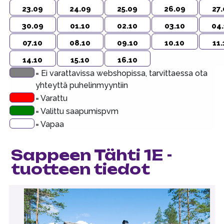
23.09
24.09
25.09
26.09
27
30.09
01.10
02.10
03.10
04
07.10
08.10
09.10
10.10
11
14.10
15.10
16.10
= Ei varattavissa webshopissa, tarvittaessa ota
yhteyttä puhelinmyyntiin
= Varattu
= Valittu saapumispvm
= Vapaa
Sappeen Tähti 1E -
tuotteen tiedot