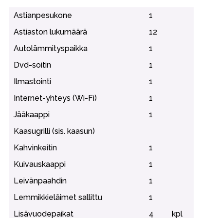
Astianpesukone
1
Astiaston lukumäärä
12
Autolämmityspaikka
1
Dvd-soitin
1
Ilmastointi
1
Internet-yhteys (Wi-Fi)
1
Jääkaappi
1
Kaasugrilli (sis. kaasun)
Kahvinkeitin
1
Kuivauskaappi
1
Leivänpaahdin
1
Lemmikkieläimet sallittu
1
Lisävuodepaikat
4
kpl