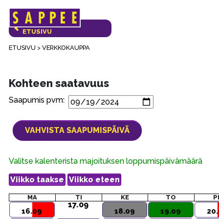
Päävalikko
VERKKOKAUPAN
ETUSIVU
ETUSIVU
>
VERKKOKAUPPA
Kohteen saatavuus
Saapumis pvm:
Valitse kalenterista majoituksen loppumispäivämäärä
MA
TI
KE
TO
P
17.09
16.09
18.09
19.09
20