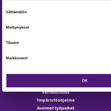
Suostumuksen
MAJOITUS
Välttämätön
valinta
Tiedustelut & Varaukset
Mieltymykset
Puh:
020 755 9975
Email:
majoitus@sappee.fi
Tilastot
Palvelemme arkisin 9–16
Online varaukset
Markkinointi
verkkokaupasta 24h
OK
Vastuullisuus
Ympäristöohjelma
Avoimet työpaikat