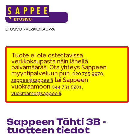
Päävalikko
VERKKOKAUPAN
ETUSIVU
ETUSIVU
>
VERKKOKAUPPA
Tuote ei ole ostettavissa
verkkokaupasta näin lähellä
päivämäärää. Ota yhteys Sappeen
myyntipalveluun puh.
,
020 755 9970
tai Sappeen
sappee@sappee.fi
vuokraamoon
,
044 731 5201
.
vuokraamo@sappee.fi
Sappeen Tähti 3B -
tuotteen tiedot