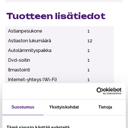
Tuotteen lisätiedot
Astianpesukone
1
Astiaston lukumäärä
12
Autolämmityspaikka
1
Dvd-soitin
1
Ilmastointi
1
Internet-yhteys (Wi-Fi)
1
Jääkaappi
1
Kaasugrilli (sis. kaasun)
Suostumus
Yksityiskohdat
Tietoja
Kahvinkeitin
1
Kuivauskaappi
1
Tämä sivusto käyttää evästeitä