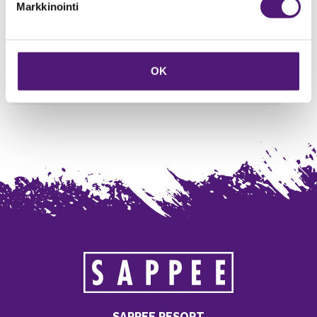
Markkinointi
Vuodepaikat
8
kpl
Vuodepaikat yhteensä
12
WC
2
OK
Yläkerran pinta-ala
20
m2
SAPPEE RESORT