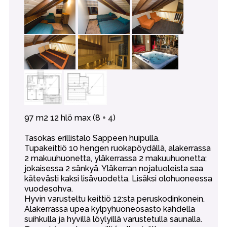
97 m2 12 hlö max (8 + 4)
Tasokas erillistalo Sappeen huipulla.
Tupakeittiö 10 hengen ruokapöydällä, alakerrassa
2 makuuhuonetta, yläkerrassa 2 makuuhuonetta;
jokaisessa 2 sänkyä. Yläkerran nojatuoleista saa
kätevästi kaksi lisävuodetta. Lisäksi olohuoneessa
vuodesohva.
Hyvin varusteltu keittiö 12:sta peruskodinkonein.
Alakerrassa upea kylpyhuoneosasto kahdella
suihkulla ja hyvillä löylyillä varustetulla saunalla.