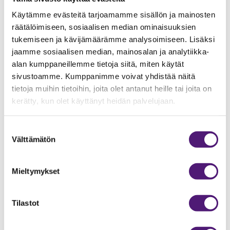
Leivänpaahdin
1
Käytämme evästeitä tarjoamamme sisällön ja mainosten
Lisävuodepaikat
4
kpl
räätälöimiseen, sosiaalisen median ominaisuuksien
Makuuhuoneiden lukumäärä
4
kpl
tukemiseen ja kävijämäärämme analysoimiseen. Lisäksi
jaamme sosiaalisen median, mainosalan ja analytiikka-
Mikroaaltouuni
1
alan kumppaneillemme tietoja siitä, miten käytät
Pakastin/pakastelokero
1
sivustoamme. Kumppanimme voivat yhdistää näitä
Pinta-ala
97
m2
tietoja muihin tietoihin, joita olet antanut heille tai joita on
kerätty, kun olet käyttänyt heidän palvelujaan.
Radio/CD
1
Sähköliesi/uuni
1
Suostumuksen
Välttämätön
Sauna
1
valinta
Suihku
2
Mieltymykset
Takka
1
Televisio
2
Tilastot
Ulkoporeallas
1
Vedenkeitin
1