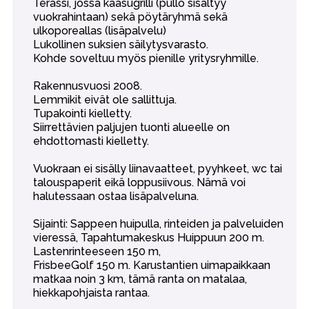
Terassi, jossa kaasugrilli (pullo sisältyy
vuokrahintaan) sekä pöytäryhmä sekä
ulkoporeallas (lisäpalvelu)
Lukollinen suksien säilytysvarasto.
Kohde soveltuu myös pienille yritysryhmille.
Rakennusvuosi 2008.
Lemmikit eivät ole sallittuja.
Tupakointi kielletty.
Siirrettävien paljujen tuonti alueelle on
ehdottomasti kielletty.
Vuokraan ei sisälly liinavaatteet, pyyhkeet, wc tai
talouspaperit eikä loppusiivous. Nämä voi
halutessaan ostaa lisäpalveluna.
Sijainti: Sappeen huipulla, rinteiden ja palveluiden
vieressä, Tapahtumakeskus Huippuun 200 m.
Lastenrinteeseen 150 m,
FrisbeeGolf 150 m. Karustantien uimapaikkaan
matkaa noin 3 km, tämä ranta on matalaa,
hiekkapohjaista rantaa.