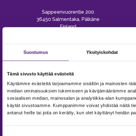
Sappeenvuorentie 200
36450 Salmentaka, Pälkäne
Finland
MYYNTIPALVELU/ INFO
Puh:
020 755 9970
Suostumus
Yksityiskohdat
Email:
sappee@sappee.fi
Tämä sivusto käyttää evästeitä
Käytämme evästeitä tarjoamamme sisällön ja mainosten räät
median ominaisuuksien tukemiseen ja kävijämäärämme anal
sosiaalisen median, mainosalan ja analytiikka-alan kumppanei
käytät sivustoamme. Kumppanimme voivat yhdistää näitä tietoja
antanut heille tai joita on kerätty, kun olet käyttänyt heidän p
Suostumuksen