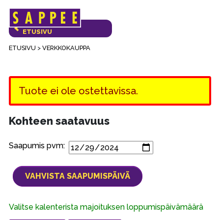
Päävalikko
VERKKOKAUPAN
ETUSIVU
ETUSIVU
>
VERKKOKAUPPA
Tuote ei ole ostettavissa.
Kohteen saatavuus
Saapumis pvm:
Valitse kalenterista majoituksen loppumispäivämäärä