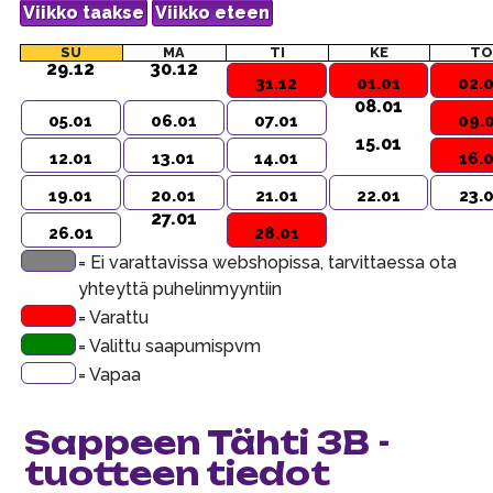
SU
MA
TI
KE
TO
29.12
30.12
31.12
01.01
02.
08.01
05.01
06.01
07.01
09.
15.01
12.01
13.01
14.01
16.
19.01
20.01
21.01
22.01
23.
27.01
26.01
28.01
= Ei varattavissa webshopissa, tarvittaessa ota
yhteyttä puhelinmyyntiin
= Varattu
= Valittu saapumispvm
= Vapaa
Sappeen Tähti 3B -
tuotteen tiedot