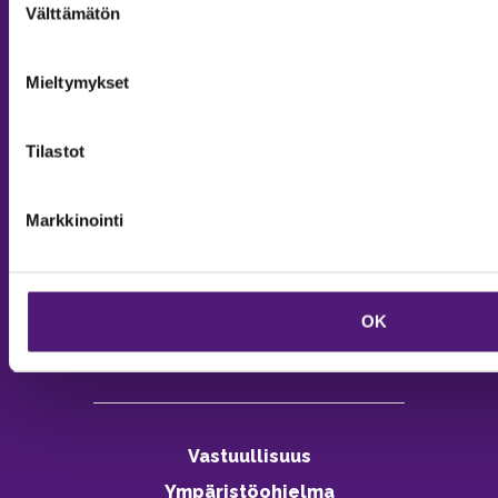
Välttämätön
valinta
Mieltymykset
MAJOITUS
Tiedustelut & Varaukset
Tilastot
Puh:
020 755 9975
Email:
majoitus@sappee.fi
Markkinointi
Palvelemme arkisin 9–16
Online varaukset
verkkokaupasta 24h
OK
Vastuullisuus
Ympäristöohjelma