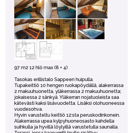
97 m2 12 hlö max (8 + 4)
Tasokas erillistalo Sappeen huipulla.
Tupakeittiö 10 hengen ruokapöydällä, alakerrassa
2 makuuhuonetta, yläkerrassa 2 makuuhuonetta;
jokaisessa 2 sänkyä. Yläkerran nojatuoleista saa
kätevästi kaksi lisävuodetta. Lisäksi olohuoneessa
vuodesohva.
Hyvin varusteltu keittiö 12:sta peruskodinkonein.
Alakerrassa upea kylpyhuoneosasto kahdella
suihkulla ja hyvillä löylyillä varustetulla saunalla.
Terassi, jossa kaasugrilli (pullo sisältyy