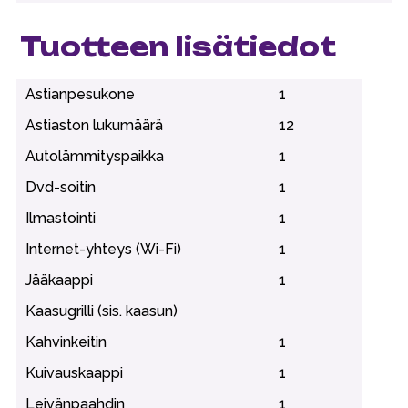
Tuotteen lisätiedot
Astianpesukone
1
Astiaston lukumäärä
12
Autolämmityspaikka
1
Dvd-soitin
1
Ilmastointi
1
Internet-yhteys (Wi-Fi)
1
Jääkaappi
1
Kaasugrilli (sis. kaasun)
Kahvinkeitin
1
Kuivauskaappi
1
Leivänpaahdin
1