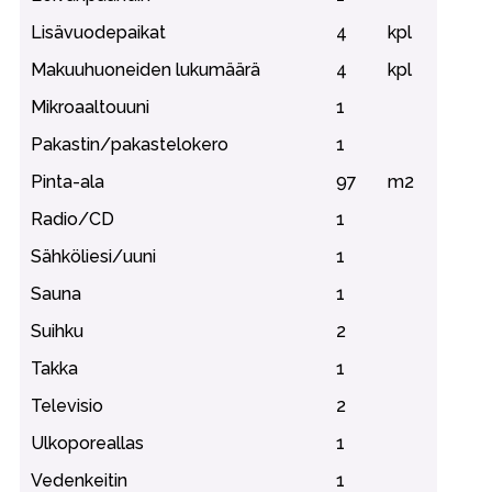
Lisävuodepaikat
4
kpl
Makuuhuoneiden lukumäärä
4
kpl
Mikroaaltouuni
1
Pakastin/pakastelokero
1
Pinta-ala
97
m2
Radio/CD
1
Sähköliesi/uuni
1
Sauna
1
Suihku
2
Takka
1
Televisio
2
Ulkoporeallas
1
Vedenkeitin
1