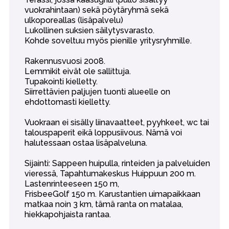
vuokrahintaan) sekä pöytäryhmä sekä
ulkoporeallas (lisäpalvelu)
Lukollinen suksien säilytysvarasto.
Kohde soveltuu myös pienille yritysryhmille.
Rakennusvuosi 2008.
Lemmikit eivät ole sallittuja.
Tupakointi kielletty.
Siirrettävien paljujen tuonti alueelle on
ehdottomasti kielletty.
Vuokraan ei sisälly liinavaatteet, pyyhkeet, wc tai
talouspaperit eikä loppusiivous. Nämä voi
halutessaan ostaa lisäpalveluna.
Sijainti: Sappeen huipulla, rinteiden ja palveluiden
vieressä, Tapahtumakeskus Huippuun 200 m.
Lastenrinteeseen 150 m,
FrisbeeGolf 150 m. Karustantien uimapaikkaan
matkaa noin 3 km, tämä ranta on matalaa,
hiekkapohjaista rantaa.