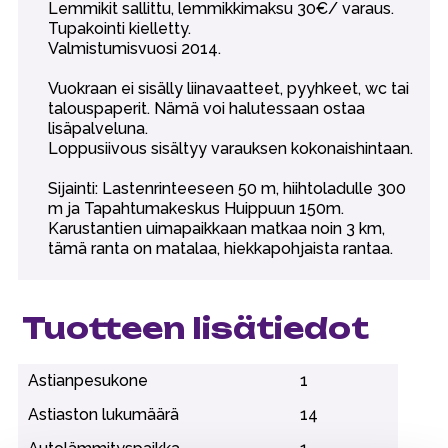
Lemmikit sallittu, lemmikkimaksu 30€/ varaus.
Tupakointi kielletty.
Valmistumisvuosi 2014.
Vuokraan ei sisälly liinavaatteet, pyyhkeet, wc tai
talouspaperit. Nämä voi halutessaan ostaa
lisäpalveluna.
Loppusiivous sisältyy varauksen kokonaishintaan.
Sijainti: Lastenrinteeseen 50 m, hiihtoladulle 300
m ja Tapahtumakeskus Huippuun 150m.
Karustantien uimapaikkaan matkaa noin 3 km,
tämä ranta on matalaa, hiekkapohjaista rantaa.
Tuotteen lisätiedot
Astianpesukone
1
Astiaston lukumäärä
14