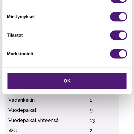
Mikroaaltouuni
1
Mieltymykset
Pakastin/pakastelokero
1
Pesukone
1
Tilastot
Pinta-ala
119
m2
Radio/CD
1
Markkinointi
Sauna
1
Suihku
1
Takka
1
OK
Televisio
2
Vedenkeitin
1
Vuodepaikat
9
Vuodepaikat yhteensä
13
WC
2