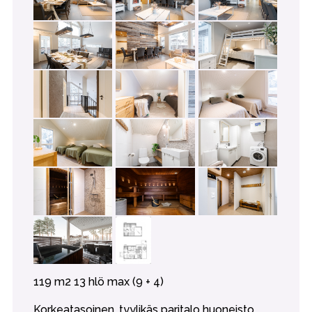
119 m2 13 hlö max (9 + 4)
Korkeatasoinen, tyylikäs paritalo huoneisto