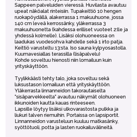
Sappeen palveluiden vieressä. Huvilasta avautuu
upeat näköalat rinteisiin. Tupakeittiö 10 hengen
ruokapöydällä, alakerrassa 1 makuuhuone, jossa
140 cm leveä kerrossänky, yläkerrassa 3
makuuhuonetta (kahdessa erilliset vuoteet 2:lle ja
yhdessä kolmelle). Lisäksi olohuoneessa on
laadukas vuodesohva kahdelle sekä 1 irto patja.
Keittiö varusteltu 13:sta. Iso sauna kylpyosastolla.
Kuumavesiallas terassilla (lisäpalvelu)
Kohde soveltuu hienosti niin lomailuun kuin
yrityskäyttöön.
Tyylikkäästi tehty talo, joka soveltuu sekä
luksustason lomailuun että yrityskäyttöön.
Yläkerrasta linnanneidon takorautaiselta
”sisäparvekkeelta” avautuu näkymät olohuoneen
ikkunoiden kautta kauas rinteeseen.
Lapsille löytyy lisäksi ulkovarastosta pulkka ja
liukuri talven riemuihin. Portaissa on lapsiportit.
Linnanneidon varusteluun kuuluu matkasänky,
syöttötuoli, potta ja lasten ruokailuvälineitä.