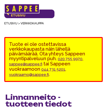
Päävalikko
VERKKOKAUPAN
ETUSIVU
ETUSIVU
>
VERKKOKAUPPA
Tuote ei ole ostettavissa
verkkokaupasta näin lähellä
päivämäärää. Ota yhteys Sappeen
myyntipalveluun puh.
,
020 755 9970
tai Sappeen
sappee@sappee.fi
vuokraamoon
,
044 731 5201
.
vuokraamo@sappee.fi
Linnanneito -
tuotteen tiedot