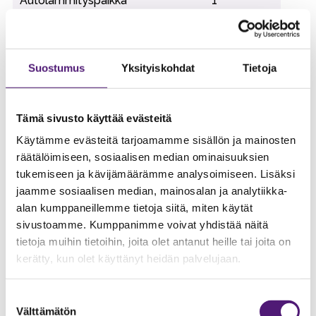
Autolämmityspaikka
1
Erillisuuni
1
Hiiligrilli
1
Suostumus
Yksityiskohdat
Tietoja
Ilmastointi
1
Induktioliesi
1
Tämä sivusto käyttää evästeitä
Internet-yhteys (Wi-Fi)
1
Käytämme evästeitä tarjoamamme sisällön ja mainosten
Jääkaappi
2
räätälöimiseen, sosiaalisen median ominaisuuksien
Kahvinkeitin
1
tukemiseen ja kävijämäärämme analysoimiseen. Lisäksi
jaamme sosiaalisen median, mainosalan ja analytiikka-
Kuivauskaappi
1
alan kumppaneillemme tietoja siitä, miten käytät
Kuumavesiallas
1
sivustoamme. Kumppanimme voivat yhdistää näitä
Leivänpaahdin
1
tietoja muihin tietoihin, joita olet antanut heille tai joita on
kerätty, kun olet käyttänyt heidän palvelujaan.
Lemmikkieläimet sallittu
1
Lisävuodepaikat
4
Suostumuksen
Välttämätön
Makuuhuoneiden lukumäärä
4
valinta