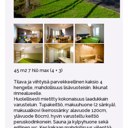
45 m2 7 hlö max (4 + 3)
Tilava ja viihtyisä parvekkeellinen kaksio 4
hengelle, mahdollisuus lisävuoteisiin. Ikkunat
rinnealueelle.
Huolellisesti mietitty kokonaisuus laadukkain
varusteluin. Tupakeittiö, makuuhuone (2 sänkyä),
makuualkovi (kerrossänky: alavuode 120cm,
ylävuode 80cm), hyvin varusteltu keittiö
peruskodinkonein. Sauna ja kylpyhuone sekä
erillinen wc. Kesäaikaan mahdollisuus viilentää