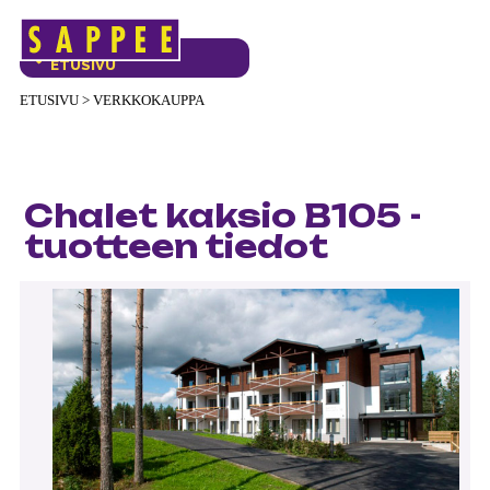
Päävalikko
VERKKOKAUPAN
ETUSIVU
ETUSIVU
>
VERKKOKAUPPA
Chalet kaksio B105 -
tuotteen tiedot