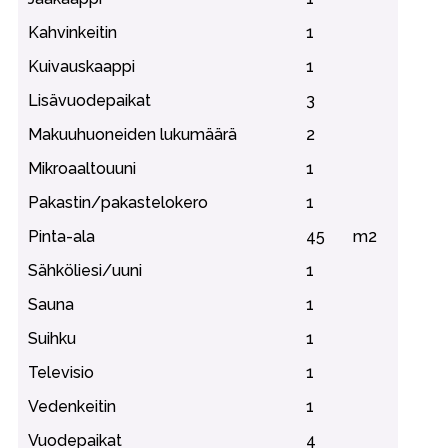
Kahvinkeitin
1
Kuivauskaappi
1
Lisävuodepaikat
3
Makuuhuoneiden lukumäärä
2
Mikroaaltouuni
1
Pakastin/pakastelokero
1
Pinta-ala
45
m2
Sähköliesi/uuni
1
Sauna
1
Suihku
1
Televisio
1
Vedenkeitin
1
Vuodepaikat
4