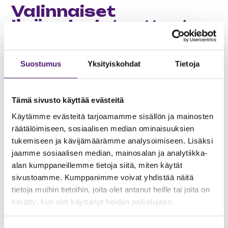
Valinnaiset
lisäpalvelutuotteet
Suostumus
Yksityiskohdat
Tietoja
Lastenhoitosetti
---
Tämä sivusto käyttää evästeitä
25.00 €
Käytämme evästeitä tarjoamamme sisällön ja mainosten
25.5 %
räätälöimiseen, sosiaalisen median ominaisuuksien
tukemiseen ja kävijämäärämme analysoimiseen. Lisäksi
Matkasänky, syöttötuoli, potta ja amme. Vuokrataan
jaamme sosiaalisen median, mainosalan ja analytiikka-
erillistä korvausta vastaan vuokramökkeihin,
alan kumppaneillemme tietoja siitä, miten käytät
varattava vähintään 2 päivää aikaisemmin.
sivustoamme. Kumppanimme voivat yhdistää näitä
Matkasänky ei sisällä liinavaatteita eikä lasten
tietoja muihin tietoihin, joita olet antanut heille tai joita on
peittoa/tyynyä. Sängyssä on sängyn oma ohut
kerätty, kun olet käyttänyt heidän palvelujaan.
patja/ pohja. Koko setti on vuokrattava kerralla.