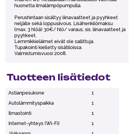
huonetta ilmalämpöpumpulla.
Perushintaan sisältyy liinavaatteet ja pyyhkeet
neljälle sekä loppusiivous. Lisähenkilömaksu
(max. 3 hlöä) 30€/ hlö/ varaus, sis. liinavaatteet ja
pyyhkeet.
Lemmikkieläimet eivät ole sallittuja.
Tupakointi kielletty sisätiloissa.
Valmistumisvuosi 2008.
Tuotteen lisätiedot
Astianpesukone
1
Autolämmityspaikka
1
Ilmastointi
1
Internet-yhteys (Wi-Fi)
1
Jääkaappi
1