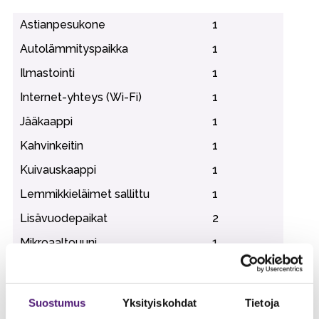
Astianpesukone
1
Autolämmityspaikka
1
Ilmastointi
1
Internet-yhteys (Wi-Fi)
1
Jääkaappi
1
Kahvinkeitin
1
Kuivauskaappi
1
Lemmikkieläimet sallittu
1
Lisävuodepaikat
2
Mikroaaltouuni
1
Pakastin/pakastelokero
1
Pinta-ala
32
m2
Suostumus
Yksityiskohdat
Tietoja
Sähköliesi/uuni
1