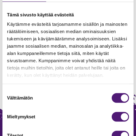
Sauna
1
Tämä sivusto käyttää evästeitä
Suihku
1
Käytämme evästeitä tarjoamamme sisällön ja mainosten
Televisio
1
räätälöimiseen, sosiaalisen median ominaisuuksien
tukemiseen ja kävijämäärämme analysoimiseen. Lisäksi
Vedenkeitin
1
jaamme sosiaalisen median, mainosalan ja analytiikka-
Vuodepaikat
2
alan kumppaneillemme tietoja siitä, miten käytät
Vuodepaikat yhteensä
4
sivustoamme. Kumppanimme voivat yhdistää näitä
tietoja muihin tietoihin, joita olet antanut heille tai joita on
WC
1
kerätty, kun olet käyttänyt heidän palvelujaan.
Suostumuksen
Välttämätön
valinta
Mieltymykset
Tilastot