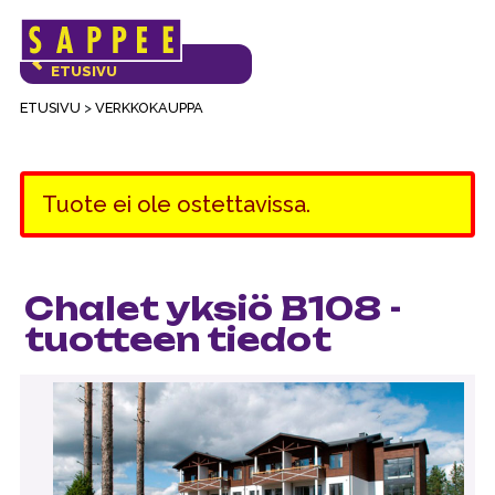
Päävalikko
VERKKOKAUPAN
ETUSIVU
ETUSIVU
>
VERKKOKAUPPA
Tuote ei ole ostettavissa.
Chalet yksiö B108 -
tuotteen tiedot