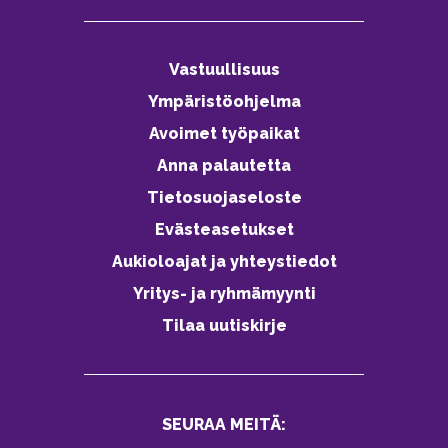
Vastuullisuus
Ympäristöohjelma
Avoimet työpaikat
Anna palautetta
Tietosuojaseloste
Evästeasetukset
Aukioloajat ja yhteystiedot
Yritys- ja ryhmämyynti
Tilaa uutiskirje
SEURAA MEITÄ: