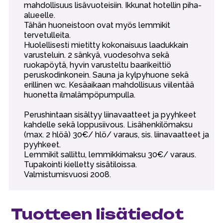
mahdollisuus lisävuoteisiin. Ikkunat hotellin piha-
alueelle.
Tähän huoneistoon ovat myös lemmikit
tervetulleita.
Huolellisesti mietitty kokonaisuus laadukkain
varusteluin. 2 sänkyä, vuodesohva sekä
ruokapöytä, hyvin varusteltu baarikeittiö
peruskodinkonein. Sauna ja kylpyhuone sekä
erillinen wc. Kesäaikaan mahdollisuus viilentää
huonetta ilmalämpöpumpulla.
Perushintaan sisältyy liinavaatteet ja pyyhkeet
kahdelle sekä loppusiivous. Lisähenkilömaksu
(max. 2 hlöä) 30€/ hlö/ varaus, sis. liinavaatteet ja
pyyhkeet.
Lemmikit sallittu, lemmikkimaksu 30€/ varaus.
Tupakointi kielletty sisätiloissa.
Valmistumisvuosi 2008.
Tuotteen lisätiedot