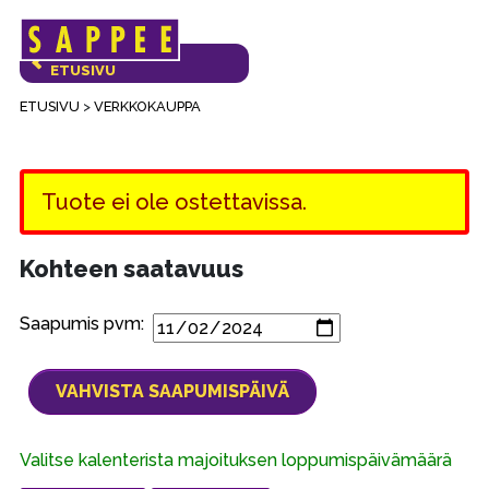
Päävalikko
VERKKOKAUPAN
ETUSIVU
ETUSIVU
>
VERKKOKAUPPA
Tuote ei ole ostettavissa.
Kohteen saatavuus
Saapumis pvm:
Valitse kalenterista majoituksen loppumispäivämäärä