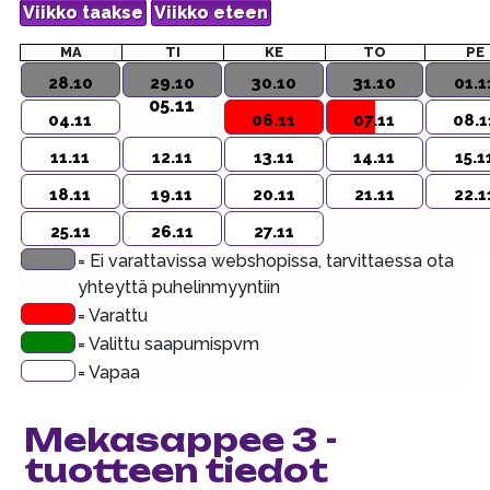
MA
TI
KE
TO
PE
28.10
29.10
30.10
31.10
01.1
05.11
04.11
06.11
07.11
08.1
11.11
12.11
13.11
14.11
15.1
18.11
19.11
20.11
21.11
22.1
25.11
26.11
27.11
= Ei varattavissa webshopissa, tarvittaessa ota
yhteyttä puhelinmyyntiin
= Varattu
= Valittu saapumispvm
= Vapaa
Mekasappee 3 -
tuotteen tiedot