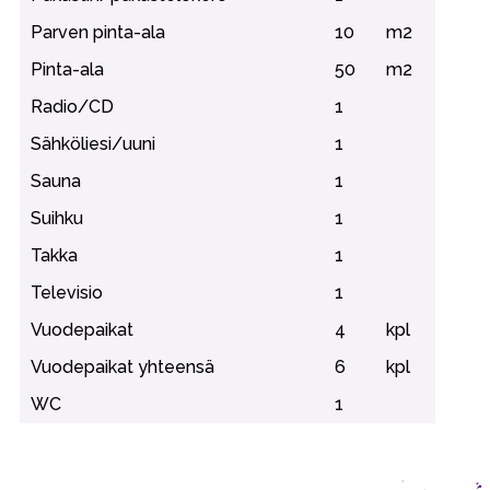
Parven pinta-ala
10
m2
Pinta-ala
50
m2
Radio/CD
1
Sähköliesi/uuni
1
Sauna
1
Suihku
1
Takka
1
Televisio
1
Vuodepaikat
4
kpl
Vuodepaikat yhteensä
6
kpl
WC
1