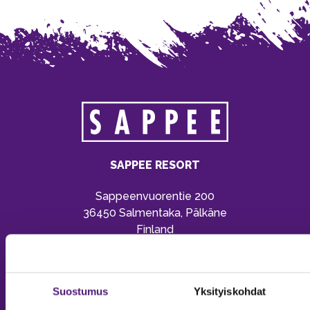
SAPPEE RESORT
Sappeenvuorentie 200
36450 Salmentaka, Pälkäne
Finland
MYYNTIPALVELU/ INFO
Puh:
020 755 9970
Suostumus
Yksityiskohdat
Email:
sappee@sappee.fi