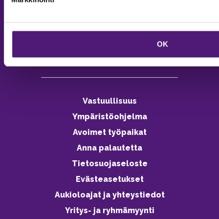
Palvelemme arkisin 9–16
Online varaukset
verkkokaupasta 24h
OK
Vastuullisuus
Ympäristöohjelma
Avoimet työpaikat
Anna palautetta
Tietosuojaseloste
Evästeasetukset
Aukioloajat ja yhteystiedot
Yritys- ja ryhmämyynti