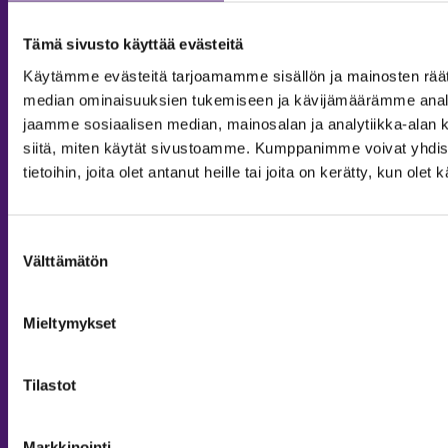
Tämä sivusto käyttää evästeitä
Käytämme evästeitä tarjoamamme sisällön ja mainosten räät
median ominaisuuksien tukemiseen ja kävijämäärämme anal
jaamme sosiaalisen median, mainosalan ja analytiikka-alan 
siitä, miten käytät sivustoamme. Kumppanimme voivat yhdistä
tietoihin, joita olet antanut heille tai joita on kerätty, kun ole
Suostumuksen
Välttämätön
valinta
Mieltymykset
MAJOITUS
Tiedustelut & Varaukset
Tilastot
Puh:
020 755 9975
Email:
majoitus@sappee.fi
Markkinointi