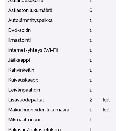
Astianpesukone
1
Astiaston lukumäärä
6
Autolämmityspaikka
1
Dvd-soitin
1
Ilmastointi
1
Internet-yhteys (Wi-Fi)
1
Jääkaappi
1
Kahvinkeitin
1
Kuivauskaappi
1
Leivänpaahdin
1
Lisävuodepaikat
2
kpl
Makuuhuoneiden lukumäärä
1
kpl
Mikroaaltouuni
1
Pakastin/pakastelokero
1