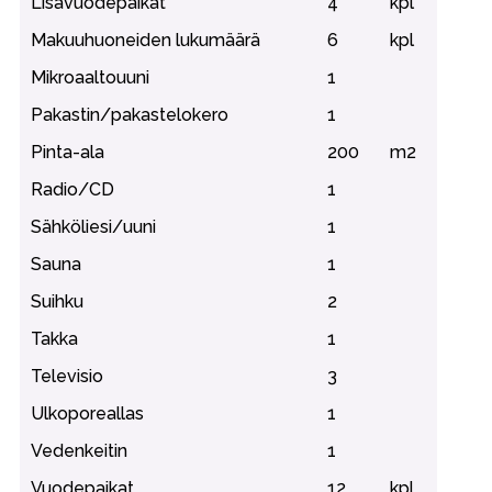
Lisävuodepaikat
4
kpl
Makuuhuoneiden lukumäärä
6
kpl
Mikroaaltouuni
1
Pakastin/pakastelokero
1
Pinta-ala
200
m2
Radio/CD
1
Sähköliesi/uuni
1
Sauna
1
Suihku
2
Takka
1
Televisio
3
Ulkoporeallas
1
Vedenkeitin
1
Vuodepaikat
12
kpl