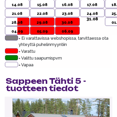
14.08
15.08
16.08
17.08
18
21.08
22.08
23.08
24.08
25
31.08
28.08
29.08
30.08
01
04.09
05.09
06.09
= Ei varattavissa webshopissa, tarvittaessa ota
yhteyttä puhelinmyyntiin
= Varattu
= Valittu saapumispvm
= Vapaa
Sappeen Tähti 5 -
tuotteen tiedot