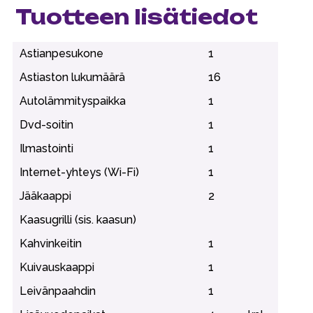
Tuotteen lisätiedot
Astianpesukone
1
Astiaston lukumäärä
16
Autolämmityspaikka
1
Dvd-soitin
1
Ilmastointi
1
Internet-yhteys (Wi-Fi)
1
Jääkaappi
2
Kaasugrilli (sis. kaasun)
Kahvinkeitin
1
Kuivauskaappi
1
Leivänpaahdin
1