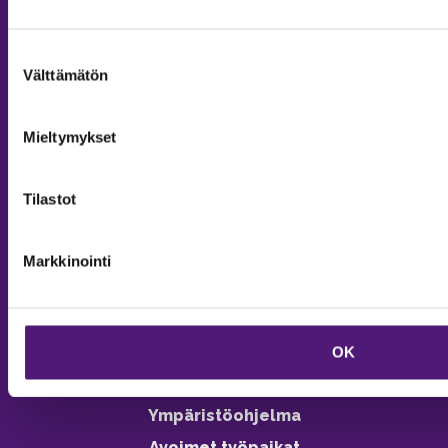
MAJOITUS
Suostumuksen
Välttämätön
valinta
Tiedustelut & Varaukset
Puh:
020 755 9975
Mieltymykset
Email:
majoitus@sappee.fi
Palvelemme arkisin 9–16
Tilastot
Online varaukset
verkkokaupasta 24h
Markkinointi
OK
Vastuullisuus
Ympäristöohjelma
Avoimet työpaikat