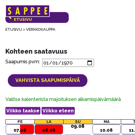
Päävalikko
VERKKOKAUPAN
ETUSIVU
ETUSIVU
>
VERKKOKAUPPA
Kohteen saatavuus
Saapumis pvm:
Valitse kalenterista majoituksen alkamispäivämäärä
PE
LA
SU
MA
09.08
07.08
08.08
10.08
11