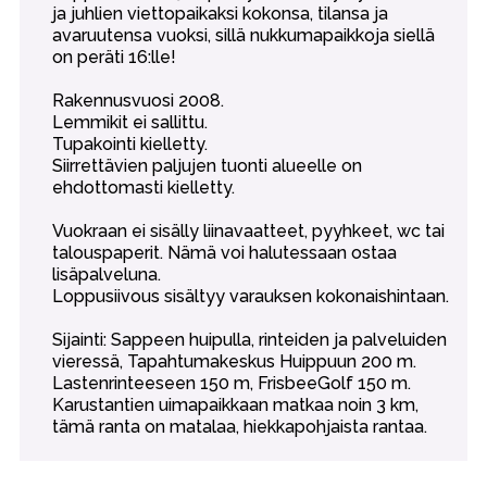
ja juhlien viettopaikaksi kokonsa, tilansa ja
avaruutensa vuoksi, sillä nukkumapaikkoja siellä
on peräti 16:lle!
Rakennusvuosi 2008.
Lemmikit ei sallittu.
Tupakointi kielletty.
Siirrettävien paljujen tuonti alueelle on
ehdottomasti kielletty.
Vuokraan ei sisälly liinavaatteet, pyyhkeet, wc tai
talouspaperit. Nämä voi halutessaan ostaa
lisäpalveluna.
Loppusiivous sisältyy varauksen kokonaishintaan.
Sijainti: Sappeen huipulla, rinteiden ja palveluiden
vieressä, Tapahtumakeskus Huippuun 200 m.
Lastenrinteeseen 150 m, FrisbeeGolf 150 m.
Karustantien uimapaikkaan matkaa noin 3 km,
tämä ranta on matalaa, hiekkapohjaista rantaa.