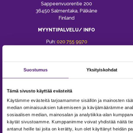
Sappeenvuorentie 200
36450 Salmentaka, Pälkäne
Finland
MYYNTIPALVELU/ INFO
Puh:
020 755 9970
Email:
sappee@sappee.fi
Suostumus
Yksityiskohdat
Tämä sivusto käyttää evästeitä
Käytämme evästeitä tarjoamamme sisällön ja mainosten räät
median ominaisuuksien tukemiseen ja kävijämäärämme anal
sosiaalisen median, mainosalan ja analytiikka-alan kumppanei
käytät sivustoamme. Kumppanimme voivat yhdistää näitä tietoja
antanut heille tai joita on kerätty, kun olet käyttänyt heidän p