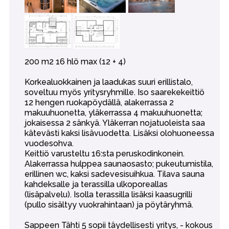
200 m2 16 hlö max (12 + 4)
Korkealuokkainen ja laadukas suuri erillistalo,
soveltuu myös yritysryhmille. Iso saarekekeittiö
12 hengen ruokapöydällä, alakerrassa 2
makuuhuonetta, yläkerrassa 4 makuuhuonetta;
jokaisessa 2 sänkyä. Yläkerran nojatuoleista saa
kätevästi kaksi lisävuodetta. Lisäksi olohuoneessa
vuodesohva.
Keittiö varusteltu 16:sta peruskodinkonein.
Alakerrassa hulppea saunaosasto; pukeutumistila,
erillinen wc, kaksi sadevesisuihkua. Tilava sauna
kahdeksalle ja terassilla ulkoporeallas
(lisäpalvelu). Isolla terassilla lisäksi kaasugrilli
(pullo sisältyy vuokrahintaan) ja pöytäryhmä.
Sappeen Tähti 5 sopii täydellisesti yritys, - kokous