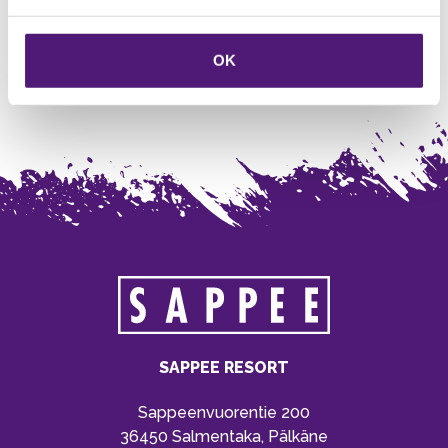
Vuodepaikat yhteensä
6
kpl
WC
1
OK
SAPPEE RESORT
Sappeenvuorentie 200
36450 Salmentaka, Pälkäne