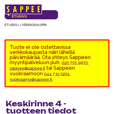
Päävalikko
VERKKOKAUPAN
ETUSIVU
ETUSIVU
>
VERKKOKAUPPA
Tuote ei ole ostettavissa
verkkokaupasta näin lähellä
päivämäärää. Ota yhteys Sappeen
myyntipalveluun puh.
,
020 755 9970
tai Sappeen
sappee@sappee.fi
vuokraamoon
,
044 731 5201
.
vuokraamo@sappee.fi
Keskirinne 4 -
tuotteen tiedot