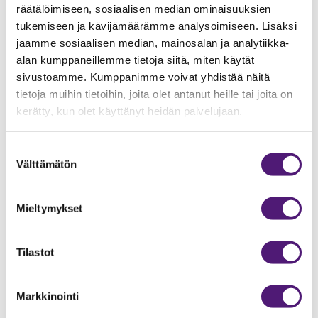
räätälöimiseen, sosiaalisen median ominaisuuksien
Lisävuodepaikat
2
kpl
tukemiseen ja kävijämäärämme analysoimiseen. Lisäksi
Makuuhuoneiden lukumäärä
1
kpl
jaamme sosiaalisen median, mainosalan ja analytiikka-
alan kumppaneillemme tietoja siitä, miten käytät
Mikroaaltouuni
1
sivustoamme. Kumppanimme voivat yhdistää näitä
Pakastin/pakastelokero
1
tietoja muihin tietoihin, joita olet antanut heille tai joita on
kerätty, kun olet käyttänyt heidän palvelujaan.
Parven pinta-ala
9
m2
Pinta-ala
54
m2
Suostumuksen
Sähköliesi/uuni
1
Välttämätön
valinta
Sauna
1
Mieltymykset
Suihku
1
Takka
1
Tilastot
Televisio
2
Vedenkeitin
1
Markkinointi
Vuodepaikat
4
kpl