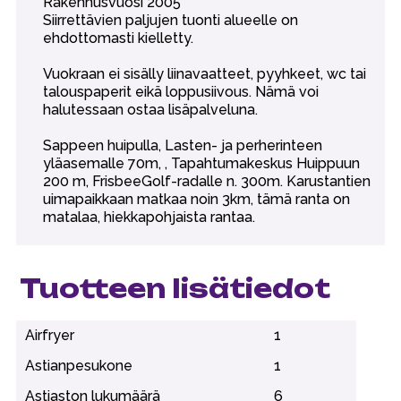
Rakennusvuosi 2005
Siirrettävien paljujen tuonti alueelle on
ehdottomasti kielletty.
Vuokraan ei sisälly liinavaatteet, pyyhkeet, wc tai
talouspaperit eikä loppusiivous. Nämä voi
halutessaan ostaa lisäpalveluna.
Sappeen huipulla, Lasten- ja perherinteen
yläasemalle 70m, , Tapahtumakeskus Huippuun
200 m, FrisbeeGolf-radalle n. 300m. Karustantien
uimapaikkaan matkaa noin 3km, tämä ranta on
matalaa, hiekkapohjaista rantaa.
Tuotteen lisätiedot
Airfryer
1
Astianpesukone
1
Astiaston lukumäärä
6