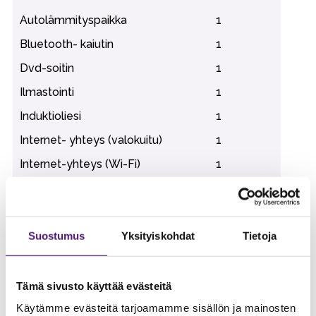
Autolämmityspaikka
1
Bluetooth- kaiutin
1
Dvd-soitin
1
Ilmastointi
1
Induktioliesi
1
Internet- yhteys (valokuitu)
1
Internet-yhteys (Wi-Fi)
1
Jääkaappi
1
Kaasugrilli (sis. kaasun)
1
Kahvinkeitin
1
Suostumus
Yksityiskohdat
Tietoja
Kuivauskaappi
1
Leivänpaahdin
1
Tämä sivusto käyttää evästeitä
Lemmikkieläimet sallittu
1
Käytämme evästeitä tarjoamamme sisällön ja mainosten