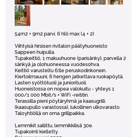
54m2 + 9m2 parvi. 6 hlö max (4 + 2)
Viihtyisä hirsisen rivitalon päätyhuoneisto
Sappeen huipulla.
Tupakeittiö, 1 makuuhuone (parisänky), parvella 2
sänkyä ja olohuoneessa vuodesohva.
Keittiö varusteltu 6:lle peruskodinkonein.
Kiertoilmauuni, 6 hengen jatkettava ruokapöytä.
Lasten syöttötuoli ja juniorituoli.
Huoneistossa on nopea valokuitu - yhteys 1
000/1 000 Mbit/s + WiFi -reititin.
Terassilla pieni pöytäryhmä ja kaasugrilli
(kaasupullo varastossa), lukollinen ulkovarasto.
Taloyhtiöllä on oma grillipaikka.
Lemmikit sallittu, lemmikkilisä 30e.
Tupakointi kielletty.