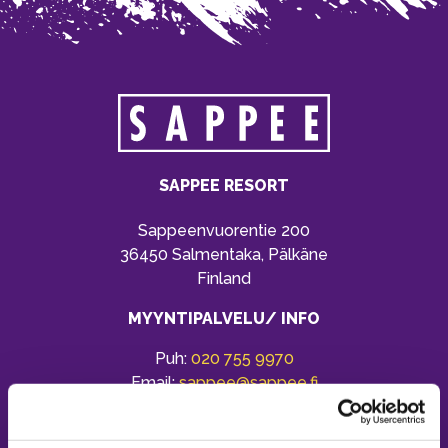
SAPPEE RESORT
Sappeenvuorentie 200
36450 Salmentaka, Pälkäne
Finland
MYYNTIPALVELU/ INFO
Puh:
020 755 9970
Email:
sappee@sappee.fi