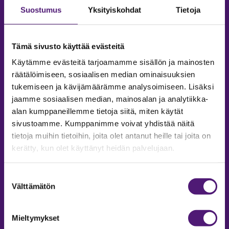
Suostumus
Yksityiskohdat
Tietoja
Tämä sivusto käyttää evästeitä
Käytämme evästeitä tarjoamamme sisällön ja mainosten
räätälöimiseen, sosiaalisen median ominaisuuksien
tukemiseen ja kävijämäärämme analysoimiseen. Lisäksi
jaamme sosiaalisen median, mainosalan ja analytiikka-
alan kumppaneillemme tietoja siitä, miten käytät
sivustoamme. Kumppanimme voivat yhdistää näitä
tietoja muihin tietoihin, joita olet antanut heille tai joita on
MAJOITUS
kerätty, kun olet käyttänyt heidän palvelujaan.
Tiedustelut & Varaukset
Puh:
020 755 9975
Suostumuksen
Email:
majoitus@sappee.fi
Välttämätön
valinta
Palvelemme arkisin 9–16
Mieltymykset
Online varaukset