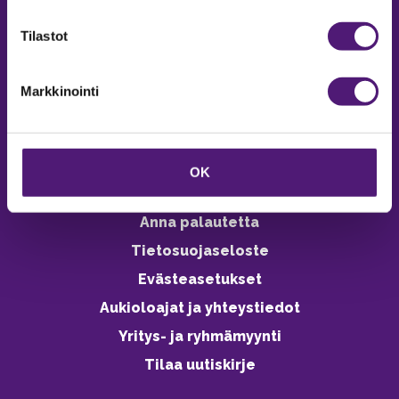
verkkokaupasta 24h
Tilastot
Markkinointi
Vastuullisuus
Ympäristöohjelma
OK
Avoimet työpaikat
Anna palautetta
Tietosuojaseloste
Evästeasetukset
Aukioloajat ja yhteystiedot
Yritys- ja ryhmämyynti
Tilaa uutiskirje