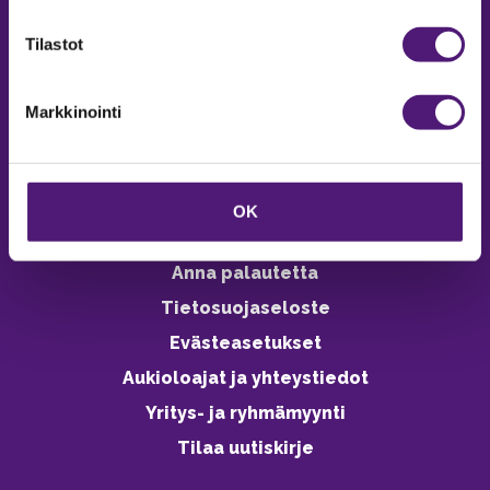
verkkokaupasta 24h
Tilastot
Markkinointi
Vastuullisuus
Ympäristöohjelma
OK
Avoimet työpaikat
Anna palautetta
Tietosuojaseloste
Evästeasetukset
Aukioloajat ja yhteystiedot
Yritys- ja ryhmämyynti
Tilaa uutiskirje