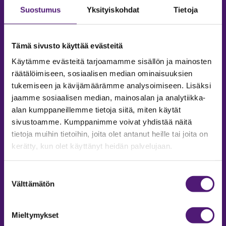
Suostumus
Yksityiskohdat
Tietoja
Tämä sivusto käyttää evästeitä
Käytämme evästeitä tarjoamamme sisällön ja mainosten
räätälöimiseen, sosiaalisen median ominaisuuksien
tukemiseen ja kävijämäärämme analysoimiseen. Lisäksi
jaamme sosiaalisen median, mainosalan ja analytiikka-
alan kumppaneillemme tietoja siitä, miten käytät
sivustoamme. Kumppanimme voivat yhdistää näitä
tietoja muihin tietoihin, joita olet antanut heille tai joita on
MAJOITUS
kerätty, kun olet käyttänyt heidän palvelujaan.
Tiedustelut & Varaukset
Puh:
020 755 9975
Suostumuksen
Email:
majoitus@sappee.fi
Välttämätön
valinta
Palvelemme arkisin 9–16
Mieltymykset
Online varaukset