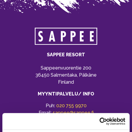
SAPPEE RESORT
Sappeenvuorentie 200
36450 Salmentaka, Pälkäne
Finland
MYYNTIPALVELU/ INFO
Puh:
020 755 9970
Email:
sappee@sappee.fi