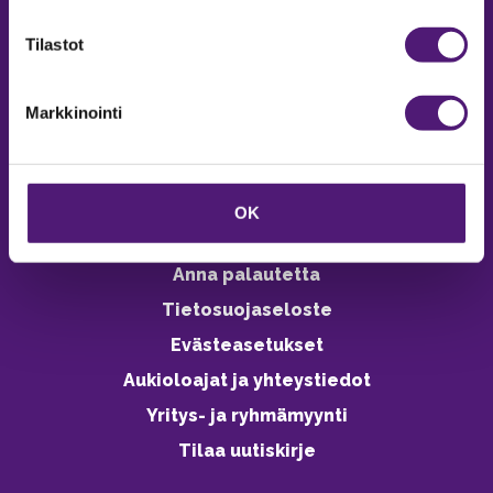
verkkokaupasta 24h
Tilastot
Markkinointi
Vastuullisuus
Ympäristöohjelma
OK
Avoimet työpaikat
Anna palautetta
Tietosuojaseloste
Evästeasetukset
Aukioloajat ja yhteystiedot
Yritys- ja ryhmämyynti
Tilaa uutiskirje