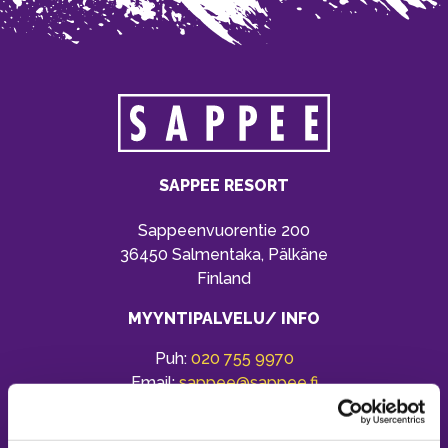
SAPPEE RESORT
Sappeenvuorentie 200
36450 Salmentaka, Pälkäne
Finland
MYYNTIPALVELU/ INFO
Puh:
020 755 9970
Email:
sappee@sappee.fi