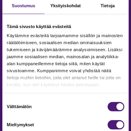
Suostumus
Yksityiskohdat
Tietoja
Tämä sivusto käyttää evästeitä
Käytämme evästeitä tarjoamamme sisällön ja mainosten
räätälöimiseen, sosiaalisen median ominaisuuksien
tukemiseen ja kävijämäärämme analysoimiseen. Lisäksi
jaamme sosiaalisen median, mainosalan ja analytiikka-
alan kumppaneillemme tietoja siitä, miten käytät
sivustoamme. Kumppanimme voivat yhdistää näitä
tietoja muihin tietoihin, joita olet antanut heille tai joita on
MAJOITUS
kerätty, kun olet käyttänyt heidän palvelujaan.
Tiedustelut & Varaukset
Puh:
020 755 9975
Suostumuksen
Email:
majoitus@sappee.fi
Välttämätön
valinta
Palvelemme arkisin 9–16
Mieltymykset
Online varaukset