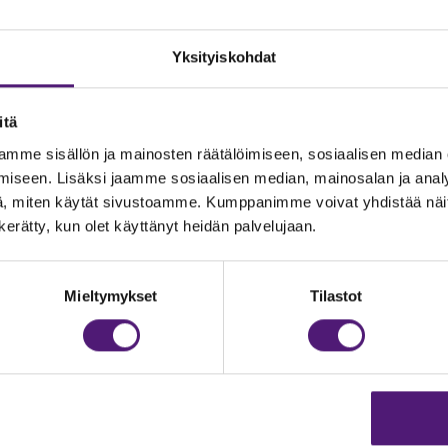
Yksityiskohdat
itä
mme sisällön ja mainosten räätälöimiseen, sosiaalisen median
iseen. Lisäksi jaamme sosiaalisen median, mainosalan ja analy
, miten käytät sivustoamme. Kumppanimme voivat yhdistää näitä t
n kerätty, kun olet käyttänyt heidän palvelujaan.
JOITUS
Vastuullisuus
Ympäristöohjelma
dustelut & Varaukset
Mieltymykset
Tilastot
h:
020 755 9975
Avoimet työpaikat
il:
majoitus@sappee.fi
Anna palautetta
velemme arkisin 9–16
Tietosuojaseloste
Evästeasetukset
ine varaukset
kkokaupasta 24h
Aukioloajat ja yhteysti