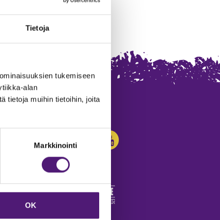
Tietoja
 ominaisuuksien tukemiseen
tiikka-alan
ietoja muihin tietoihin, joita
SEURAA MEITÄ:
Markkinointi
OK
edot