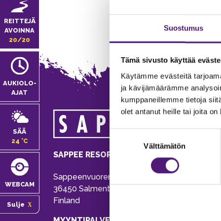
REITTEJÄ
Suostumus
AVOINNA
20/20
Tämä sivusto käyttää eväste
Käytämme evästeitä tarjoama
AUKIOLO­
ja kävijämäärämme analysoim
AJAT
kumppaneillemme tietoja siitä
olet antanut heille tai joita o
MA
SÄÄ
Suostumuksen
Tie
24 °C
Välttämätön
valinta
Pu
SAPPEE RESORT
Ema
Sappeenvuorentie 200
Pal
WEBCAM
36450 Salmentaka, Pälkäne
Onl
Finland
Sulje
ver
MYYNTIPALVELU/ INFO