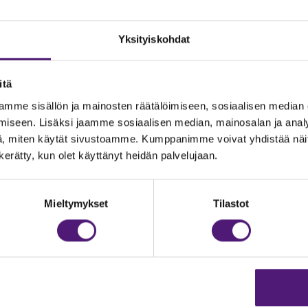
Yksityiskohdat
itä
mme sisällön ja mainosten räätälöimiseen, sosiaalisen median
iseen. Lisäksi jaamme sosiaalisen median, mainosalan ja analy
, miten käytät sivustoamme. Kumppanimme voivat yhdistää näitä t
n kerätty, kun olet käyttänyt heidän palvelujaan.
JOITUS
Vastuullisuus
Ympäristöohjelma
dustelut & Varaukset
Mieltymykset
Tilastot
h:
020 755 9975
Avoimet työpaikat
il:
majoitus@sappee.fi
Anna palautetta
velemme arkisin 9–16
Tietosuojaseloste
Evästeasetukset
ine varaukset
kkokaupasta 24h
Aukioloajat ja yhteysti