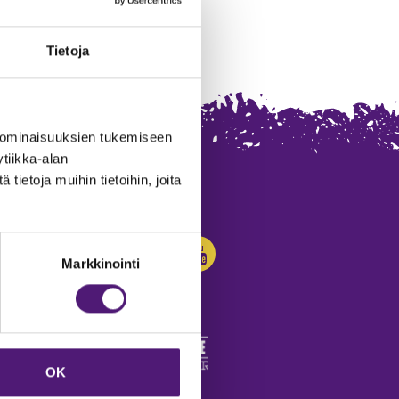
Tietoja
 ominaisuuksien tukemiseen
tiikka-alan
ietoja muihin tietoihin, joita
SEURAA MEITÄ:
Markkinointi
OK
edot