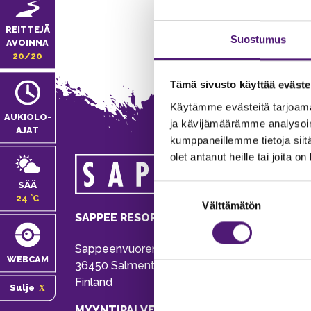
REITTEJÄ
Suostumus
AVOINNA
20/20
Tämä sivusto käyttää eväste
Käytämme evästeitä tarjoama
AUKIOLO­
ja kävijämäärämme analysoim
AJAT
kumppaneillemme tietoja siitä
olet antanut heille tai joita o
MA
SÄÄ
Suostumuksen
Tie
24 °C
Välttämätön
valinta
Pu
SAPPEE RESORT
Ema
Sappeenvuorentie 200
Pal
WEBCAM
36450 Salmentaka, Pälkäne
Onl
Finland
Sulje
ver
MYYNTIPALVELU/ INFO