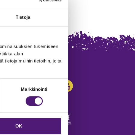
Tietoja
 ominaisuuksien tukemiseen
tiikka-alan
ietoja muihin tietoihin, joita
SEURAA MEITÄ:
Markkinointi
OK
edot