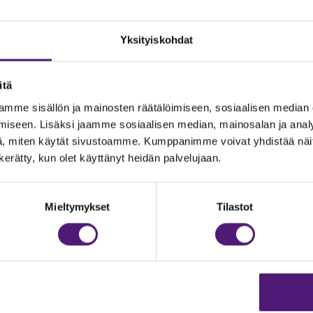
Yksityiskohdat
itä
mme sisällön ja mainosten räätälöimiseen, sosiaalisen median
iseen. Lisäksi jaamme sosiaalisen median, mainosalan ja analy
, miten käytät sivustoamme. Kumppanimme voivat yhdistää näitä t
n kerätty, kun olet käyttänyt heidän palvelujaan.
JOITUS
Vastuullisuus
Ympäristöohjelma
dustelut & Varaukset
Mieltymykset
Tilastot
h:
020 755 9975
Avoimet työpaikat
il:
majoitus@sappee.fi
Anna palautetta
velemme arkisin 9–16
Tietosuojaseloste
Evästeasetukset
ine varaukset
kkokaupasta 24h
Aukioloajat ja yhteysti