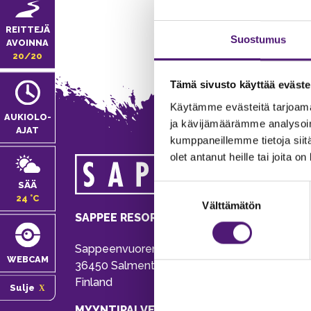
REITTEJÄ
Suostumus
AVOINNA
20/20
Tämä sivusto käyttää eväste
Käytämme evästeitä tarjoama
AUKIOLO­
ja kävijämäärämme analysoim
AJAT
kumppaneillemme tietoja siitä
olet antanut heille tai joita o
MA
SÄÄ
Suostumuksen
Tie
24 °C
Välttämätön
valinta
Pu
SAPPEE RESORT
Ema
Sappeenvuorentie 200
Pal
WEBCAM
36450 Salmentaka, Pälkäne
Onl
Finland
Sulje
ver
MYYNTIPALVELU/ INFO