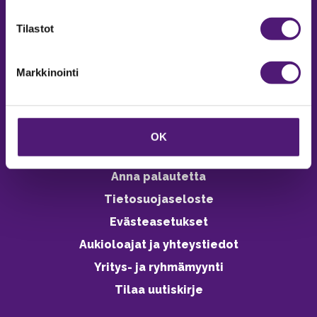
verkkokaupasta 24h
Tilastot
Markkinointi
Vastuullisuus
Ympäristöohjelma
OK
Avoimet työpaikat
Anna palautetta
Tietosuojaseloste
Evästeasetukset
Aukioloajat ja yhteystiedot
Yritys- ja ryhmämyynti
Tilaa uutiskirje