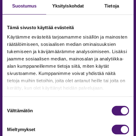
Suostumus
Yksityiskohdat
Tietoja
Tämä sivusto käyttää evästeitä
Käytämme evästeitä tarjoamamme sisällön ja mainosten
räätälöimiseen, sosiaalisen median ominaisuuksien
tukemiseen ja kävijämäärämme analysoimiseen. Lisäksi
jaamme sosiaalisen median, mainosalan ja analytiikka-
alan kumppaneillemme tietoja siitä, miten käytät
sivustoamme. Kumppanimme voivat yhdistää näitä
tietoja muihin tietoihin, joita olet antanut heille tai joita on
MAJOITUS
kerätty, kun olet käyttänyt heidän palvelujaan.
Tiedustelut & Varaukset
Puh:
020 755 9975
Suostumuksen
Email:
majoitus@sappee.fi
Välttämätön
valinta
Palvelemme arkisin 9–16
Mieltymykset
Online varaukset