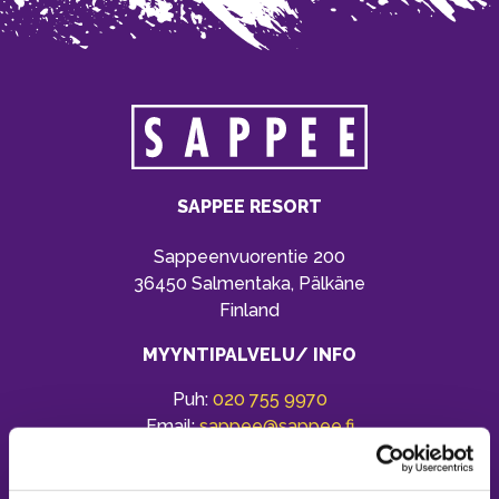
SAPPEE RESORT
Sappeenvuorentie 200
36450 Salmentaka, Pälkäne
Finland
MYYNTIPALVELU/ INFO
Puh:
020 755 9970
Email:
sappee@sappee.fi