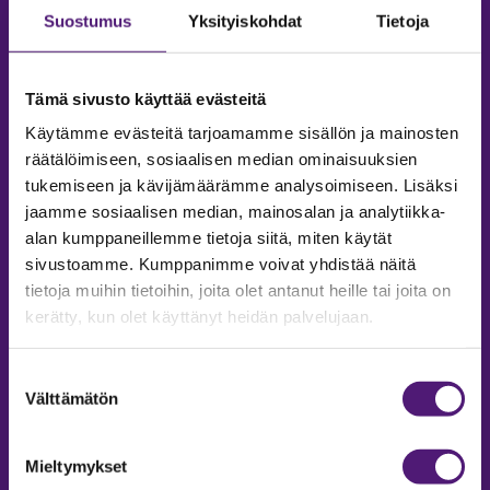
Suostumus
Yksityiskohdat
Tietoja
Tämä sivusto käyttää evästeitä
Käytämme evästeitä tarjoamamme sisällön ja mainosten
räätälöimiseen, sosiaalisen median ominaisuuksien
tukemiseen ja kävijämäärämme analysoimiseen. Lisäksi
jaamme sosiaalisen median, mainosalan ja analytiikka-
alan kumppaneillemme tietoja siitä, miten käytät
sivustoamme. Kumppanimme voivat yhdistää näitä
tietoja muihin tietoihin, joita olet antanut heille tai joita on
MAJOITUS
kerätty, kun olet käyttänyt heidän palvelujaan.
Tiedustelut & Varaukset
Puh:
020 755 9975
Suostumuksen
Email:
majoitus@sappee.fi
Välttämätön
valinta
Palvelemme arkisin 9–16
Mieltymykset
Online varaukset