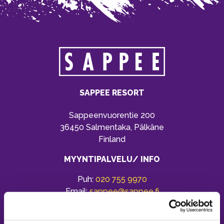
SAPPEE RESORT
Sappeenvuorentie 200
36450 Salmentaka, Pälkäne
Finland
MYYNTIPALVELU/ INFO
Puh:
020 755 9970
Email:
sappee@sappee.fi