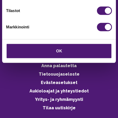
verkkokaupasta 24h
Tilastot
Markkinointi
Vastuullisuus
Ympäristöohjelma
OK
Avoimet työpaikat
Anna palautetta
Tietosuojaseloste
Evästeasetukset
Aukioloajat ja yhteystiedot
Yritys- ja ryhmämyynti
Tilaa uutiskirje