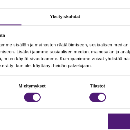
Yksityiskohdat
itä
mme sisällön ja mainosten räätälöimiseen, sosiaalisen median
iseen. Lisäksi jaamme sosiaalisen median, mainosalan ja analy
, miten käytät sivustoamme. Kumppanimme voivat yhdistää näitä t
n kerätty, kun olet käyttänyt heidän palvelujaan.
JOITUS
Vastuullisuus
Ympäristöohjelma
dustelut & Varaukset
Mieltymykset
Tilastot
h:
020 755 9975
Avoimet työpaikat
il:
majoitus@sappee.fi
Anna palautetta
velemme arkisin 9–16
Tietosuojaseloste
Evästeasetukset
ine varaukset
kkokaupasta 24h
Aukioloajat ja yhteysti