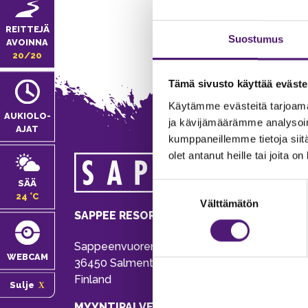
REITTEJÄ
Suostumus
AVOINNA
20/20
Tämä sivusto käyttää eväste
Käytämme evästeitä tarjoama
AUKIOLO­
ja kävijämäärämme analysoim
AJAT
kumppaneillemme tietoja siitä
olet antanut heille tai joita o
MA
SÄÄ
Suostumuksen
Tie
24 °C
Välttämätön
valinta
Pu
SAPPEE RESORT
Ema
Sappeenvuorentie 200
Pal
WEBCAM
36450 Salmentaka, Pälkäne
Onl
Finland
Sulje
ver
MYYNTIPALVELU/ INFO