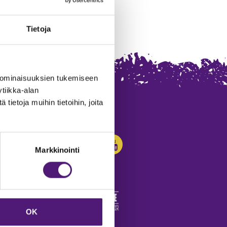
Tietoja
 ominaisuuksien tukemiseen
tiikka-alan
ietoja muihin tietoihin, joita
SEURAA MEITÄ:
Markkinointi
OK
edot