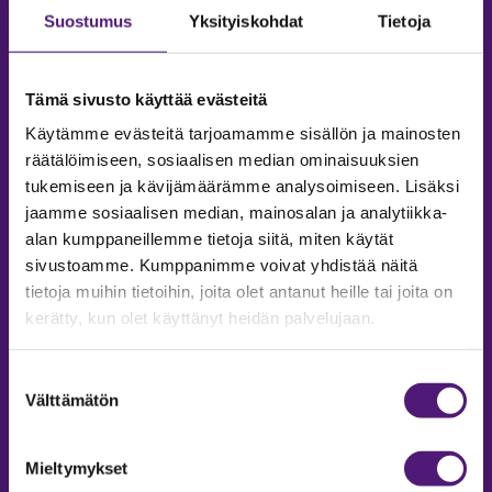
Suostumus
Yksityiskohdat
Tietoja
Tämä sivusto käyttää evästeitä
Käytämme evästeitä tarjoamamme sisällön ja mainosten
räätälöimiseen, sosiaalisen median ominaisuuksien
tukemiseen ja kävijämäärämme analysoimiseen. Lisäksi
jaamme sosiaalisen median, mainosalan ja analytiikka-
alan kumppaneillemme tietoja siitä, miten käytät
sivustoamme. Kumppanimme voivat yhdistää näitä
tietoja muihin tietoihin, joita olet antanut heille tai joita on
MAJOITUS
kerätty, kun olet käyttänyt heidän palvelujaan.
Tiedustelut & Varaukset
Puh:
020 755 9975
Suostumuksen
Email:
majoitus@sappee.fi
Välttämätön
valinta
Palvelemme arkisin 9–16
Mieltymykset
Online varaukset