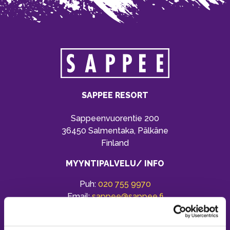
SAPPEE RESORT
Sappeenvuorentie 200
36450 Salmentaka, Pälkäne
Finland
MYYNTIPALVELU/ INFO
Puh:
020 755 9970
Email:
sappee@sappee.fi