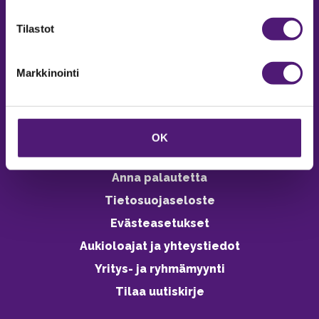
verkkokaupasta 24h
Tilastot
Markkinointi
Vastuullisuus
Ympäristöohjelma
OK
Avoimet työpaikat
Anna palautetta
Tietosuojaseloste
Evästeasetukset
Aukioloajat ja yhteystiedot
Yritys- ja ryhmämyynti
Tilaa uutiskirje