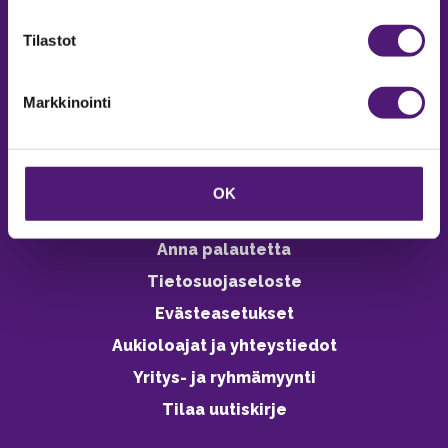
verkkokaupasta 24h
Tilastot
Markkinointi
Vastuullisuus
Ympäristöohjelma
OK
Avoimet työpaikat
Anna palautetta
Tietosuojaseloste
Evästeasetukset
Aukioloajat ja yhteystiedot
Yritys- ja ryhmämyynti
Tilaa uutiskirje