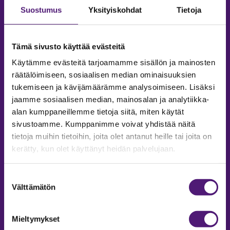
Suostumus
Yksityiskohdat
Tietoja
Tämä sivusto käyttää evästeitä
Käytämme evästeitä tarjoamamme sisällön ja mainosten
räätälöimiseen, sosiaalisen median ominaisuuksien
tukemiseen ja kävijämäärämme analysoimiseen. Lisäksi
jaamme sosiaalisen median, mainosalan ja analytiikka-
alan kumppaneillemme tietoja siitä, miten käytät
sivustoamme. Kumppanimme voivat yhdistää näitä
tietoja muihin tietoihin, joita olet antanut heille tai joita on
MAJOITUS
kerätty, kun olet käyttänyt heidän palvelujaan.
Tiedustelut & Varaukset
Puh:
020 755 9975
Suostumuksen
Email:
majoitus@sappee.fi
Välttämätön
valinta
Palvelemme arkisin 9–16
Mieltymykset
Online varaukset