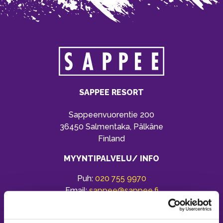
SAPPEE RESORT
Sappeenvuorentie 200
36450 Salmentaka, Pälkäne
Finland
MYYNTIPALVELU/ INFO
Puh:
020 755 9970
Email:
sappee@sappee.fi