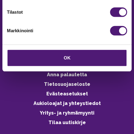
verkkokaupasta 24h
Tilastot
Markkinointi
Vastuullisuus
Ympäristöohjelma
OK
Avoimet työpaikat
Anna palautetta
Tietosuojaseloste
Evästeasetukset
Aukioloajat ja yhteystiedot
Yritys- ja ryhmämyynti
Tilaa uutiskirje