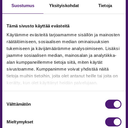
Suostumus
Yksityiskohdat
Tietoja
Tämä sivusto käyttää evästeitä
Käytämme evästeitä tarjoamamme sisällön ja mainosten
räätälöimiseen, sosiaalisen median ominaisuuksien
tukemiseen ja kävijämäärämme analysoimiseen. Lisäksi
jaamme sosiaalisen median, mainosalan ja analytiikka-
alan kumppaneillemme tietoja siitä, miten käytät
sivustoamme. Kumppanimme voivat yhdistää näitä
tietoja muihin tietoihin, joita olet antanut heille tai joita on
MAJOITUS
kerätty, kun olet käyttänyt heidän palvelujaan.
Tiedustelut & Varaukset
Puh:
020 755 9975
Suostumuksen
Email:
majoitus@sappee.fi
Välttämätön
valinta
Palvelemme arkisin 9–16
Mieltymykset
Online varaukset