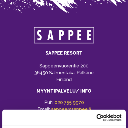
SAPPEE RESORT
Sappeenvuorentie 200
36450 Salmentaka, Pälkäne
Finland
MYYNTIPALVELU/ INFO
Puh:
020 755 9970
Email:
sappee@sappee.fi