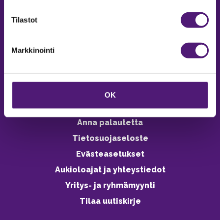
verkkokaupasta 24h
Tilastot
Markkinointi
Vastuullisuus
Ympäristöohjelma
OK
Avoimet työpaikat
Anna palautetta
Tietosuojaseloste
Evästeasetukset
Aukioloajat ja yhteystiedot
Yritys- ja ryhmämyynti
Tilaa uutiskirje