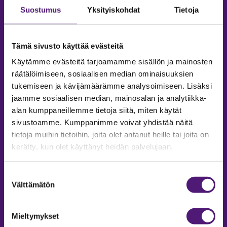
Suostumus
Yksityiskohdat
Tietoja
Tämä sivusto käyttää evästeitä
Käytämme evästeitä tarjoamamme sisällön ja mainosten
räätälöimiseen, sosiaalisen median ominaisuuksien
tukemiseen ja kävijämäärämme analysoimiseen. Lisäksi
jaamme sosiaalisen median, mainosalan ja analytiikka-
alan kumppaneillemme tietoja siitä, miten käytät
sivustoamme. Kumppanimme voivat yhdistää näitä
tietoja muihin tietoihin, joita olet antanut heille tai joita on
MAJOITUS
kerätty, kun olet käyttänyt heidän palvelujaan.
Tiedustelut & Varaukset
Puh:
020 755 9975
Suostumuksen
Email:
majoitus@sappee.fi
Välttämätön
valinta
Palvelemme arkisin 9–16
Mieltymykset
Online varaukset