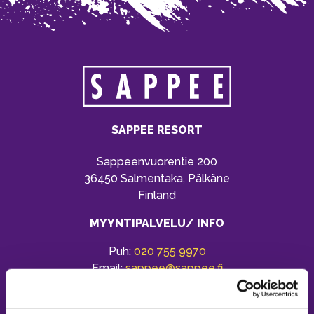
SAPPEE RESORT
Sappeenvuorentie 200
36450 Salmentaka, Pälkäne
Finland
MYYNTIPALVELU/ INFO
Puh:
020 755 9970
Email:
sappee@sappee.fi