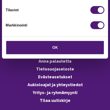
verkkokaupasta 24h
Tilastot
Markkinointi
Vastuullisuus
Ympäristöohjelma
OK
Avoimet työpaikat
Anna palautetta
Tietosuojaseloste
Evästeasetukset
Aukioloajat ja yhteystiedot
Yritys- ja ryhmämyynti
Tilaa uutiskirje