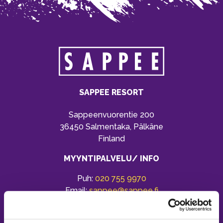
SAPPEE RESORT
Sappeenvuorentie 200
36450 Salmentaka, Pälkäne
Finland
MYYNTIPALVELU/ INFO
Puh:
020 755 9970
Email:
sappee@sappee.fi