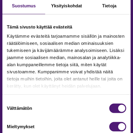
Suostumus
Yksityiskohdat
Tietoja
Tämä sivusto käyttää evästeitä
Käytämme evästeitä tarjoamamme sisällön ja mainosten
räätälöimiseen, sosiaalisen median ominaisuuksien
tukemiseen ja kävijämäärämme analysoimiseen. Lisäksi
jaamme sosiaalisen median, mainosalan ja analytiikka-
alan kumppaneillemme tietoja siitä, miten käytät
sivustoamme. Kumppanimme voivat yhdistää näitä
tietoja muihin tietoihin, joita olet antanut heille tai joita on
MAJOITUS
kerätty, kun olet käyttänyt heidän palvelujaan.
Tiedustelut & Varaukset
Puh:
020 755 9975
Suostumuksen
Email:
majoitus@sappee.fi
Välttämätön
valinta
Palvelemme arkisin 9–16
Mieltymykset
Online varaukset