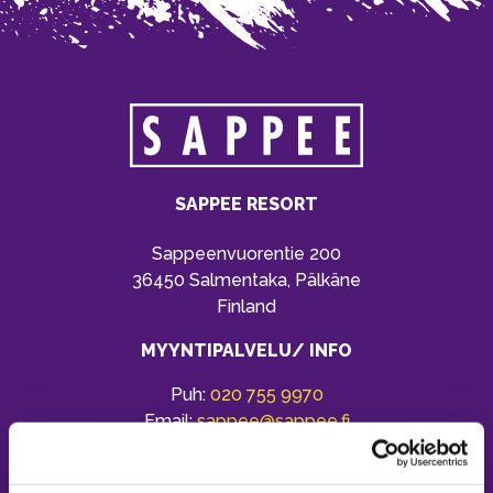
SAPPEE RESORT
Sappeenvuorentie 200
36450 Salmentaka, Pälkäne
Finland
MYYNTIPALVELU/ INFO
Puh:
020 755 9970
Email:
sappee@sappee.fi