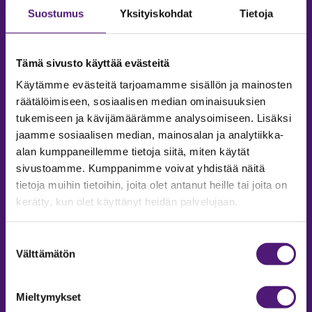
Suostumus
Yksityiskohdat
Tietoja
Tämä sivusto käyttää evästeitä
Käytämme evästeitä tarjoamamme sisällön ja mainosten
räätälöimiseen, sosiaalisen median ominaisuuksien
tukemiseen ja kävijämäärämme analysoimiseen. Lisäksi
jaamme sosiaalisen median, mainosalan ja analytiikka-
alan kumppaneillemme tietoja siitä, miten käytät
sivustoamme. Kumppanimme voivat yhdistää näitä
tietoja muihin tietoihin, joita olet antanut heille tai joita on
MAJOITUS
kerätty, kun olet käyttänyt heidän palvelujaan.
Tiedustelut & Varaukset
Puh:
020 755 9975
Suostumuksen
Email:
majoitus@sappee.fi
Välttämätön
valinta
Palvelemme arkisin 9–16
Mieltymykset
Online varaukset