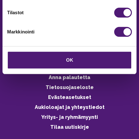
verkkokaupasta 24h
Tilastot
Markkinointi
Vastuullisuus
Ympäristöohjelma
OK
Avoimet työpaikat
Anna palautetta
Tietosuojaseloste
Evästeasetukset
Aukioloajat ja yhteystiedot
Yritys- ja ryhmämyynti
Tilaa uutiskirje