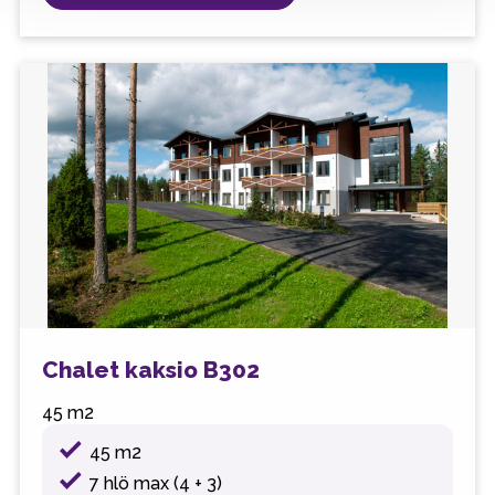
Chalet kaksio B302
45 m2
45 m2
7 hlö max (4 + 3)