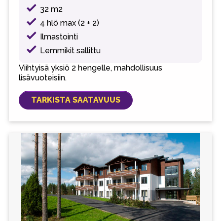
32 m2
4 hlö max (2 + 2)
Ilmastointi
Lemmikit sallittu
Viihtyisä yksiö 2 hengelle, mahdollisuus
lisävuoteisiin.
TARKISTA SAATAVUUS