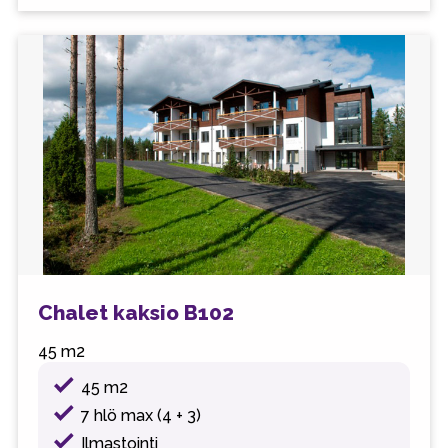
Chalet kaksio B102
45 m2
45 m2
7 hlö max (4 + 3)
Ilmastointi