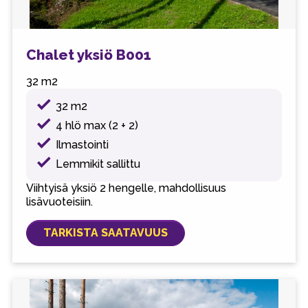
Chalet yksiö B001
32 m2
32 m2
4 hlö max (2 + 2)
Ilmastointi
Lemmikit sallittu
Viihtyisä yksiö 2 hengelle, mahdollisuus
lisävuoteisiin.
TARKISTA SAATAVUUS