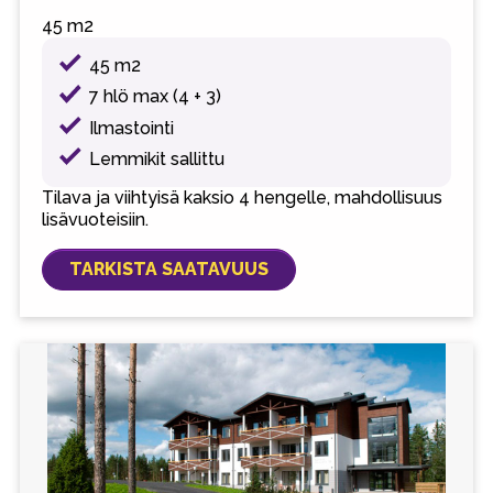
45 m2
45 m2
7 hlö max (4 + 3)
Ilmastointi
Lemmikit sallittu
Tilava ja viihtyisä kaksio 4 hengelle, mahdollisuus
lisävuoteisiin.
TARKISTA SAATAVUUS