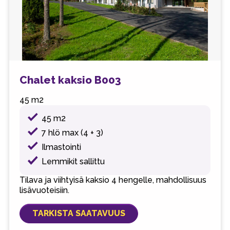
Chalet kaksio B003
45 m2
45 m2
7 hlö max (4 + 3)
Ilmastointi
Lemmikit sallittu
Tilava ja viihtyisä kaksio 4 hengelle, mahdollisuus
lisävuoteisiin.
TARKISTA SAATAVUUS