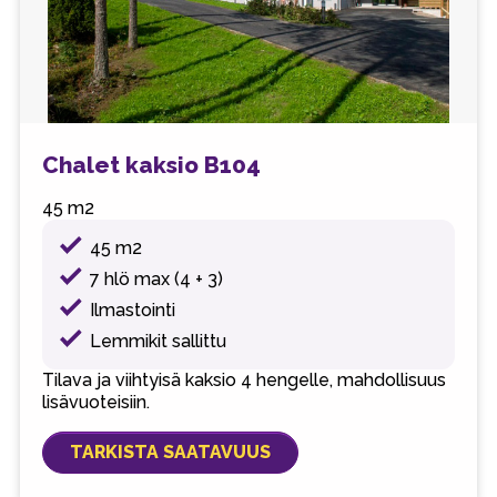
Chalet kaksio B104
45 m2
45 m2
7 hlö max (4 + 3)
Ilmastointi
Lemmikit sallittu
Tilava ja viihtyisä kaksio 4 hengelle, mahdollisuus
lisävuoteisiin.
TARKISTA SAATAVUUS