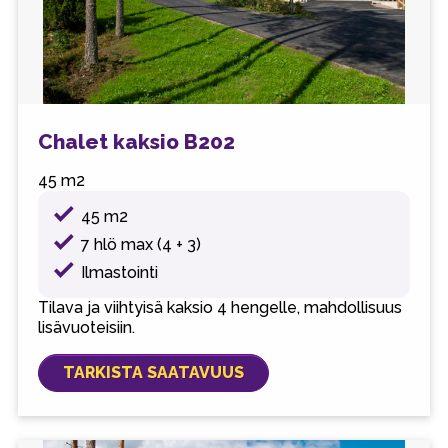
Chalet kaksio B202
45 m2
45 m2
7 hlö max (4 + 3)
Ilmastointi
Tilava ja viihtyisä kaksio 4 hengelle, mahdollisuus
lisävuoteisiin.
TARKISTA SAATAVUUS