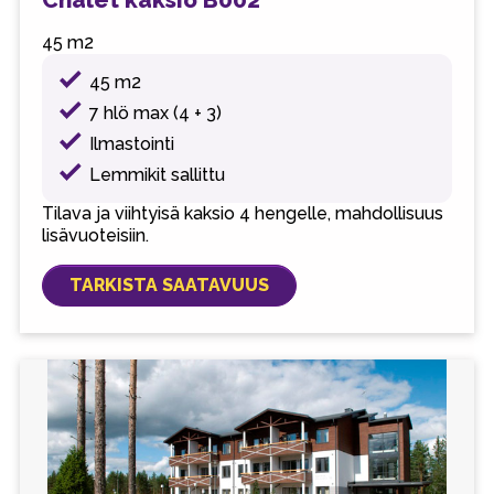
45 m2
45 m2
7 hlö max (4 + 3)
Ilmastointi
Lemmikit sallittu
Tilava ja viihtyisä kaksio 4 hengelle, mahdollisuus
lisävuoteisiin.
TARKISTA SAATAVUUS