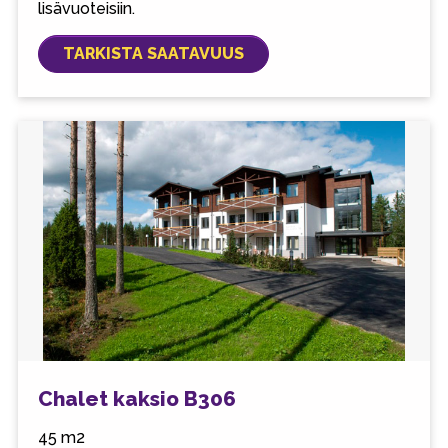
lisävuoteisiin.
TARKISTA SAATAVUUS
Chalet kaksio B306
45 m2