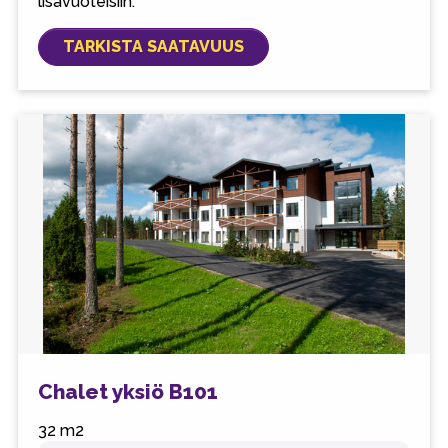
lisävuoteisiin.
TARKISTA SAATAVUUS
Chalet yksiö B101
32 m2