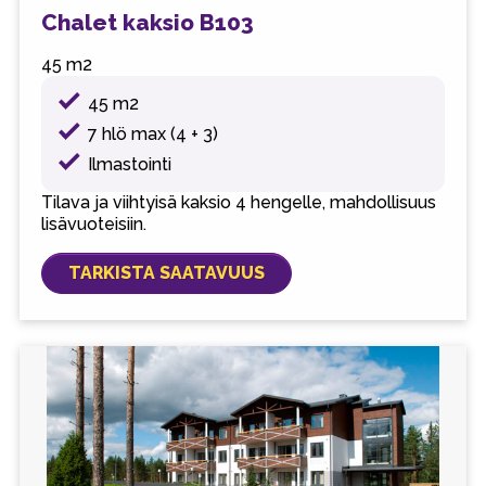
Chalet kaksio B103
45 m2
45 m2
7 hlö max (4 + 3)
Ilmastointi
Tilava ja viihtyisä kaksio 4 hengelle, mahdollisuus
lisävuoteisiin.
TARKISTA SAATAVUUS