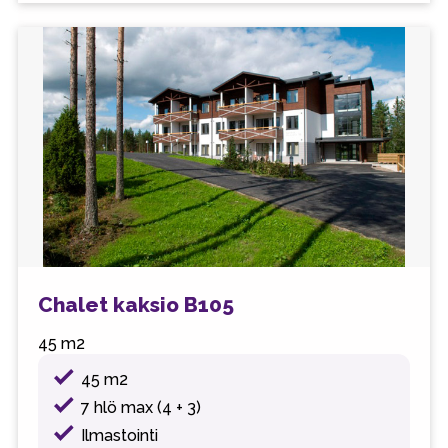
Chalet kaksio B105
45 m2
45 m2
7 hlö max (4 + 3)
Ilmastointi