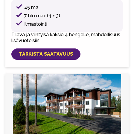
45 m2
7 hlö max (4 + 3)
Ilmastointi
Tilava ja viihtyisä kaksio 4 hengelle, mahdollisuus
lisävuoteisiin.
TARKISTA SAATAVUUS