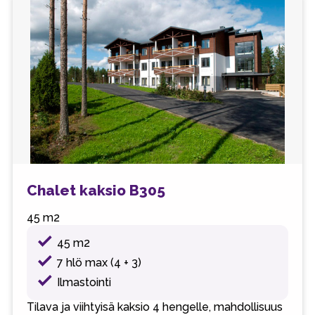
Chalet kaksio B305
45 m2
45 m2
7 hlö max (4 + 3)
Ilmastointi
Tilava ja viihtyisä kaksio 4 hengelle, mahdollisuus