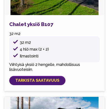
Chalet yksiö B107
32 m2
32 m2
4 hlö max (2 + 2)
Ilmastointi
Viihtyisä yksiö 2 hengelle, mahdollisuus
lisävuoteisiin.
TARKISTA SAATAVUUS