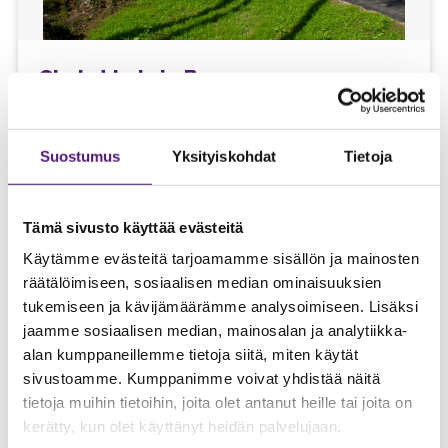
Chalet kaksio B205
45 m2
45 m2
Suostumus
Yksityiskohdat
Tietoja
7 hlö max (4 + 3)
Ilmastointi
Tämä sivusto käyttää evästeitä
Tilava ja viihtyisä kaksio 4 hengelle, mahdollisuus
Käytämme evästeitä tarjoamamme sisällön ja mainosten
lisävuoteisiin.
räätälöimiseen, sosiaalisen median ominaisuuksien
tukemiseen ja kävijämäärämme analysoimiseen. Lisäksi
TARKISTA SAATAVUUS
jaamme sosiaalisen median, mainosalan ja analytiikka-
alan kumppaneillemme tietoja siitä, miten käytät
sivustoamme. Kumppanimme voivat yhdistää näitä
tietoja muihin tietoihin, joita olet antanut heille tai joita on
kerätty, kun olet käyttänyt heidän palvelujaan.