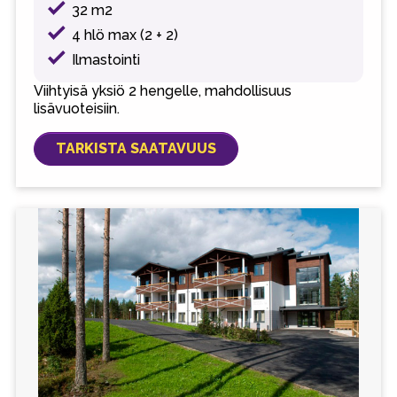
32 m2
4 hlö max (2 + 2)
Ilmastointi
Viihtyisä yksiö 2 hengelle, mahdollisuus
lisävuoteisiin.
TARKISTA SAATAVUUS