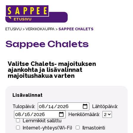
Päävalikko
VERKKOKAUPAN
ETUSIVU
ETUSIVU
>
VERKKOKAUPPA
>
SAPPEE CHALETS
Sappee Chalets
Valitse Chalets- majoituksen
ajankohta ja lisävalinnat
majoitushakua varten
Lisävalinnat
Tulopäivä:
Lähtöpäivä:
Henkilömäärä:
Lemmikkit sallittu
Internet-yhteys(Wi-Fi)
Ilmastointi