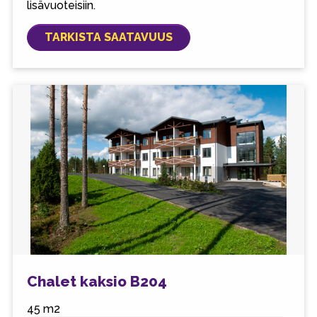
lisävuoteisiin.
TARKISTA SAATAVUUS
Chalet kaksio B204
45 m2