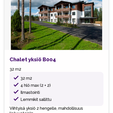
Chalet yksiö B004
32 m2
32 m2
4 hlö max (2 + 2)
Ilmastointi
Lemmikit sallittu
Viihtyisä yksiö 2 hengelle, mahdollisuus