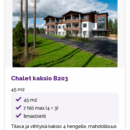
Chalet kaksio B203
45 m2
45 m2
7 hlö max (4 + 3)
Ilmastointi
Tilava ja viihtyisä kaksio 4 hengelle, mahdollisuus