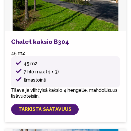
Chalet kaksio B304
45 m2
45 m2
7 hlö max (4 + 3)
Ilmastointi
Tilava ja viihtyisä kaksio 4 hengelle, mahdollisuus
lisävuoteisiin.
TARKISTA SAATAVUUS