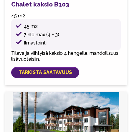
Chalet kaksio B303
45 m2
45 m2
7 hlö max (4 + 3)
Ilmastointi
Tilava ja viihtyisä kaksio 4 hengelle, mahdollisuus
lisävuoteisiin.
TARKISTA SAATAVUUS