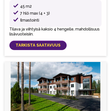
45 m2
7 hlö max (4 + 3)
Ilmastointi
Tilava ja viihtyisä kaksio 4 hengelle, mahdollisuus
lisävuoteisiin.
TARKISTA SAATAVUUS