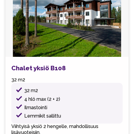
Chalet yksiö B108
32 m2
32 m2
4 hlö max (2 + 2)
Ilmastointi
Lemmikit sallittu
Viihtyisä yksiö 2 hengelle, mahdollisuus
lisävuoteisiin.