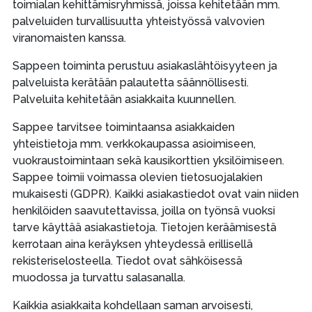
toimialan kehittämisryhmissä, joissa kehitetään mm.
palveluiden turvallisuutta yhteistyössä valvovien
viranomaisten kanssa.
Sappeen toiminta perustuu asiakaslähtöisyyteen ja
palveluista kerätään palautetta säännöllisesti.
Palveluita kehitetään asiakkaita kuunnellen.
Sappee tarvitsee toimintaansa asiakkaiden
yhteistietoja mm. verkkokaupassa asioimiseen,
vuokraustoimintaan sekä kausikorttien yksilöimiseen.
Sappee toimii voimassa olevien tietosuojalakien
mukaisesti (GDPR). Kaikki asiakastiedot ovat vain niiden
henkilöiden saavutettavissa, joilla on työnsä vuoksi
tarve käyttää asiakastietoja. Tietojen keräämisestä
kerrotaan aina keräyksen yhteydessä erillisellä
rekisteriselosteella. Tiedot ovat sähköisessä
muodossa ja turvattu salasanalla.
Kaikkia asiakkaita kohdellaan saman arvoisesti,