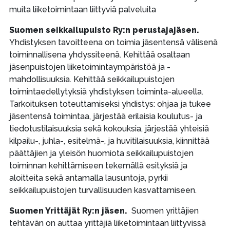
muita liiketoimintaan liittyviä palveluita
Suomen seikkailupuisto Ry:n perustajajäsen.
Yhdistyksen tavoitteena on toimia jäsentensä välisenä
toiminnallisena yhdyssiteenä. Kehittää osaltaan
jäsenpuistojen liiketoimintaympäristöä ja -
mahdollisuuksia. Kehittää seikkailupuistojen
toimintaedellytyksiä yhdistyksen toiminta-alueella.
Tarkoituksen toteuttamiseksi yhdistys: ohjaa ja tukee
jäsentensä toimintaa, järjestää erilaisia koulutus- ja
tiedotustilaisuuksia sekä kokouksia, järjestää yhteisiä
kilpailu-, juhla-, esitelmä-, ja huvitilaisuuksia, kiinnittää
päättäjien ja yleisön huomiota seikkailupuistojen
toiminnan kehittämiseen tekemällä esityksiä ja
aloitteita sekä antamalla lausuntoja, pyrkii
seikkailupuistojen turvallisuuden kasvattamiseen.
Suomen Yrittäjät Ry:n jäsen.
Suomen yrittäjien
tehtävän on auttaa yrittäjiä liiketoimintaan liittyvissä