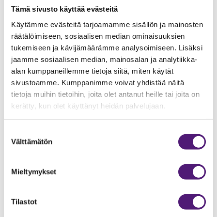
Tämä sivusto käyttää evästeitä
Matkailu lisää alueellisesti työpaikkoja sekä tuottoja.
Käytämme evästeitä tarjoamamme sisällön ja mainosten
Sappeen positiivinen vaikutus ei kohdistu pelkästään
räätälöimiseen, sosiaalisen median ominaisuuksien
omaan toimintaan vaan vaikutus on positiivinen Sydän-
tukemiseen ja kävijämäärämme analysoimiseen. Lisäksi
Hämeen alueelle.
jaamme sosiaalisen median, mainosalan ja analytiikka-
Keskus tukee paikallista Sappee-Ohvenon
alan kumppaneillemme tietoja siitä, miten käytät
kyläyhdistystä. Yhdistys on tuen voimin kunnostanut
sivustoamme. Kumppanimme voivat yhdistää näitä
mm. kirkkovene talasta sekä Sappeen kylän entistä
tietoja muihin tietoihin, joita olet antanut heille tai joita on
kyläkoulu. Yhdistyksen silmäterä on kirkkovene Ulla,
kerätty, kun olet käyttänyt heidän palvelujaan.
joka on veistetty vuonna 1902. Yhdistys pitää yllä
tärkeää suomalaista kulttuuriperintöä.
Suostumuksen
Välttämätön
valinta
Sappee haluaa tukea koululaisten virkistys- ja
ulkoilupäiviä. Sappee tarjoaa kakkosluokkalaisille
veloituksetta hissilipun sekä välineet ja rajoitetulle
Mieltymykset
henkilömäärälle myös hiihtokoulun, kun
kakkosluokkalaiset tulevat muun koulunsa mukana
Tilastot
viettämään ulkoilupäivää. Lisäksi Sappee on