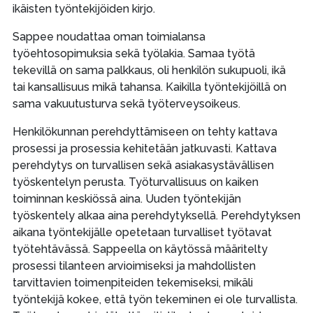
ikäisten työntekijöiden kirjo.
Sappee noudattaa oman toimialansa
työehtosopimuksia sekä työlakia. Samaa työtä
tekevillä on sama palkkaus, oli henkilön sukupuoli, ikä
tai kansallisuus mikä tahansa. Kaikilla työntekijöillä on
sama vakuutusturva sekä työterveysoikeus.
Henkilökunnan perehdyttämiseen on tehty kattava
prosessi ja prosessia kehitetään jatkuvasti. Kattava
perehdytys on turvallisen sekä asiakasystävällisen
työskentelyn perusta. Työturvallisuus on kaiken
toiminnan keskiössä aina. Uuden työntekijän
työskentely alkaa aina perehdytyksellä. Perehdytyksen
aikana työntekijälle opetetaan turvalliset työtavat
työtehtävässä. Sappeella on käytössä määritelty
prosessi tilanteen arvioimiseksi ja mahdollisten
tarvittavien toimenpiteiden tekemiseksi, mikäli
työntekijä kokee, että työn tekeminen ei ole turvallista.