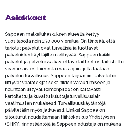
Asiakkaat
Sappeen matkailukeskuksen alueella kertyy
vuositasolla noin 250 000 vierailua. On tärkeää, että
tarjotut palvelut ovat turvallisia ja tuottavat
palveluiden käyttäjille mielihyvää. Sappeen kaikki
palvelut ja palveluissa käytettävä laitteet on tarkistettu
viranomaisten toimesta määräajoin, jolla taataan
palvelun turvallisuus. Sappeen tarjoamiin palveluihin
liittyvät vaaratekijät sekä niiden varautumiseen ja
hallintaan liittyvät toimenpiteet on kattavasti
kartoitettu ja kuvattu kuluttajaturvallisuuslain
vaatimusten mukaisesti. Turvallisuuskäytäntöjä
päivitetään myös jatkuvasti. Lisäksi Sappee on
sitoutunut noudattamaan Hiihtokeskus Yhdistyksen
(SHKY) rinnesääntöjä ja Sappeen edustaja on mukana