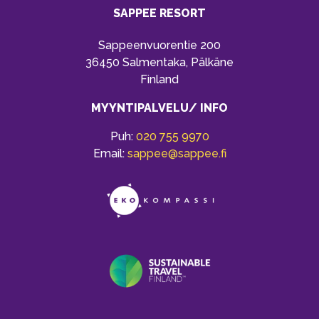
SAPPEE RESORT
Sappeenvuorentie 200
36450 Salmentaka, Pälkäne
Finland
MYYNTIPALVELU/ INFO
Puh:
020 755 9970
Email:
sappee@sappee.fi