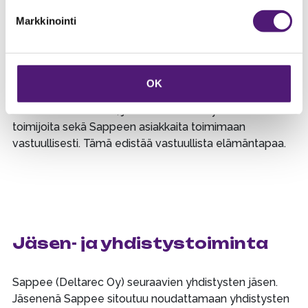
talvikausina 2024/2025 ja 2025/2026 toteuttanut
Sappee Stipendi -ohjelman, jossa yhteensä kuudelle
Markkinointi
koko koululle, urheiluseuralle tai nuorten liikuntaa
tukevalle järjestölle on tarjottu ilmaiset hissiliput
päiväksi.
OK
Vastuullisella tekemisellä ja siitä viestimällä Sappee
toimii esimerkillisesti, joka kannustaa myös muita
toimijoita sekä Sappeen asiakkaita toimimaan
vastuullisesti. Tämä edistää vastuullista elämäntapaa.
Jäsen- ja yhdistystoiminta
Sappee (Deltarec Oy) seuraavien yhdistysten jäsen.
Jäsenenä Sappee sitoutuu noudattamaan yhdistysten