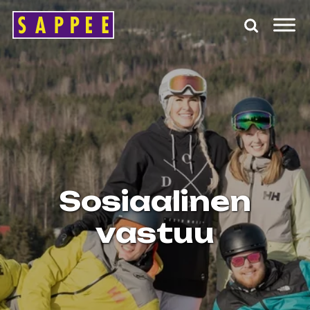
Päävalikko
Sosiaalinen
vastuu