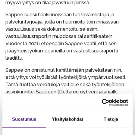
myyvä yritys on tilaajavastuun piirissä.
Sappee suosii hankinnoissaan tuotevalmistajia ja
palveluntarjoajia, joilla on huomioitu toiminnassaan
vastuullisuus sekä dokumentoitu se esim.
vastuullisuusraportin muodossa tai sertifikaatein.
Vuodesta 2026 eteenpäin Sappee vaatii, että sen
pääyhteistyökumppaneilla on vastuullisuusraportti
laadittu.
Sappee on onnistunut kehittämään palveluitaan niin,
että yritys voi työllistää työntekijöitä ympärivuotisesti.
Tämä tuottaa verotuloja valtiolle sekä työntekijöiden
asuinkunnille. Sappeen (Deltarec oy) verojalanjälki
31.5.2025 päättyneellä tilikaudella oli noin 600 000
euroa vuodessa.
Sappee tuottaa liikunnallisia- sekä vapaa-
Suostumus
Yksityiskohdat
Tietoja
ajanpalveluita. Palvelut ylläpitävät palvelua käyttävien
fyysistä kuntoa sekä tuottavat mielihyvää.