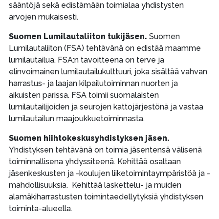
sääntöjä sekä edistämään toimialaa yhdistysten
arvojen mukaisesti.
Suomen Lumilautaliiton tukijäsen.
Suomen
Lumilautaliiton (FSA) tehtävänä on edistää maamme
lumilautailua. FSA:n tavoitteena on terve ja
elinvoimainen lumilautailukulttuuri, joka sisältää vahvan
harrastus- ja laajan kilpailutoiminnan nuorten ja
aikuisten parissa. FSA toimii suomalaisten
lumilautailijoiden ja seurojen kattojärjestönä ja vastaa
lumilautailun maajoukkuetoiminnasta.
Suomen hiihtokeskusyhdistyksen jäsen.
Yhdistyksen tehtävänä on toimia jäsentensä välisenä
toiminnallisena yhdyssiteenä. Kehittää osaltaan
jäsenkeskusten ja -koulujen liiketoimintaympäristöä ja -
mahdollisuuksia. Kehittää laskettelu- ja muiden
alamäkiharrastusten toimintaedellytyksiä yhdistyksen
toiminta-alueella.