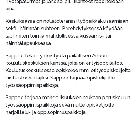
Työtapaturmat ja läheltä-piti-tilanteet raportoidaan
aina.
Keskuksessa on nollatoleranssi työpaikkakiusaamisen
sekä -häirinnän suhteen. Perehdytyksessä käydään
läpi, miten toimia mahdollisessa kiusaamis- tai
häirintätapauksessa.
Sappee tekee yhteistyötä paikallisen Aitoon
koulutuskeskuksen kanssa, joka on erityisoppilaitos.
Koulutuskeskuksessa opiskelee mm. eritysopiskelijoita
kiinteistönhoitajiksi. Sappee tarjoaa opiskelijoille
työssäoppimispaikkoja.
Sappee tarjoaa mahdollisuuksien mukaan peruskoulun
työssäoppimispaikkoja sekä muille opiskelijoille
harjoittelu- ja oppisopimuspaikkoja.