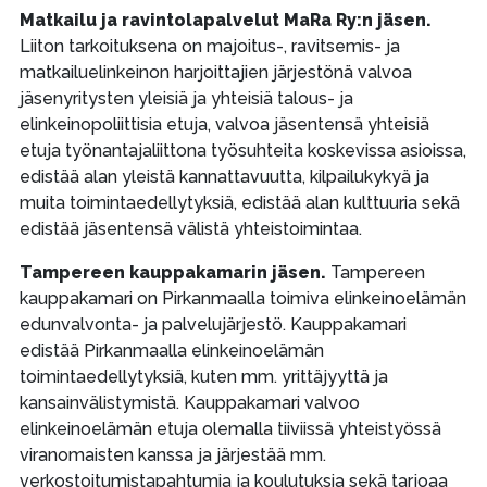
Matkailu ja ravintolapalvelut MaRa Ry:n jäsen.
Liiton tarkoituksena on majoitus-, ravitsemis- ja
matkailuelinkeinon harjoittajien järjestönä valvoa
jäsenyritysten yleisiä ja yhteisiä talous- ja
elinkeinopoliittisia etuja, valvoa jäsentensä yhteisiä
etuja työnantajaliittona työsuhteita koskevissa asioissa,
edistää alan yleistä kannattavuutta, kilpailukykyä ja
muita toimintaedellytyksiä, edistää alan kulttuuria sekä
edistää jäsentensä välistä yhteistoimintaa.
Tampereen kauppakamarin jäsen.
Tampereen
kauppakamari on Pirkanmaalla toimiva elinkeinoelämän
edunvalvonta- ja palvelujärjestö. Kauppakamari
edistää Pirkanmaalla elinkeinoelämän
toimintaedellytyksiä, kuten mm. yrittäjyyttä ja
kansainvälistymistä. Kauppakamari valvoo
elinkeinoelämän etuja olemalla tiiviissä yhteistyössä
viranomaisten kanssa ja järjestää mm.
verkostoitumistapahtumia ja koulutuksia sekä tarjoaa