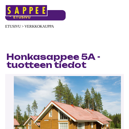
Päävalikko
VERKKOKAUPAN
ETUSIVU
ETUSIVU
>
VERKKOKAUPPA
Honkasappee 5A -
tuotteen tiedot