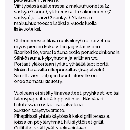
palveluiden vieressä.
Viihtyisässä alakerrassa 2 makuuhuonetta (2
sänkyä/huone), yläkerrassa 1 makuuhuone (2
sänkyä) ja parvi (2 sänkyä). Yläkerran
makuuhuoneessa lisäksi 2 vuodetuolia
lisävuoteiksi.
Olohuoneessa tilava ruokailuryhmä, soveltuu
myös pienien kokousten järjestämiseen.
Baarikeittiö, varustettuna 10:lle peruskodinkonein.
Sähkösauna, kylpyhuone ja erillinen wc.
Portaat yläkertaan jyrkät, ylhäällä lapsiportti.
Mökin terassilla ulkoporeallas (lisäpalvelu)
Siirrettävien paljujen tuonti alueelle on
ehdottomasti kielletty.
Vuokraan ei sisälly liinavaatteet, pyyhkeet, wc tai
talouspaperit eikä loppusiivous. Nämä voi
halutessaan ostaa lisäpalveluna.
Suksien säilytysvarasto.
Pihapiirissä yhteiskäytössä kaksi grilliterassia,
joissa on pöytäryhmät, hiilikäyttöiset grillit.
Grillihiilet sisältyvät vuokrahintaan.