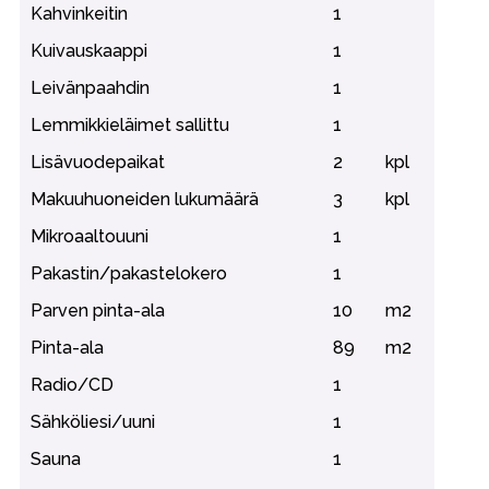
Kahvinkeitin
1
Kuivauskaappi
1
Leivänpaahdin
1
Lemmikkieläimet sallittu
1
Lisävuodepaikat
2
kpl
Makuuhuoneiden lukumäärä
3
kpl
Mikroaaltouuni
1
Pakastin/pakastelokero
1
Parven pinta-ala
10
m2
Pinta-ala
89
m2
Radio/CD
1
Sähköliesi/uuni
1
Sauna
1