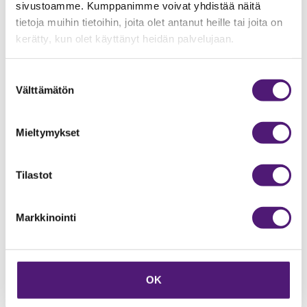
Liinavaatesetti / hlö
sivustoamme. Kumppanimme voivat yhdistää näitä
tietoja muihin tietoihin, joita olet antanut heille tai joita on
---
kerätty, kun olet käyttänyt heidän palvelujaan.
16.00 €
13.5 %
Suostumuksen
Välttämätön
valinta
Liinavaatesetti itse pedaten. Hinta 16€
Mieltymykset
kylpypyyhkeen sekä wc- ja talouspaperia.
Tilastot
Liinavaatesetti pedattuna/ hlö
---
Markkinointi
24.00 €
13.5 %
OK