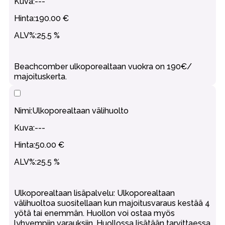
---
190.00 €
25.5 %
Beachcomber ulkoporealtaan vuokra on 190€/
majoituskerta.
Ulkoporealtaan välihuolto
---
50.00 €
25.5 %
Ulkoporealtaan lisäpalvelu: Ulkoporealtaan
välihuoltoa suositellaan kun majoitusvaraus kestää 4
yötä tai enemmän. Huollon voi ostaa myös
lyhyempiin varauksiin. Huollossa lisätään tarvittaessa