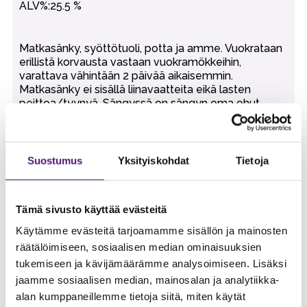
25.5 %
Matkasänky, syöttötuoli, potta ja amme. Vuokrataan
erillistä korvausta vastaan vuokramökkeihin,
varattava vähintään 2 päivää aikaisemmin.
Matkasänky ei sisällä liinavaatteita eikä lasten
peittoa/tyynyä. Sängyssä on sängyn oma ohut
patja/ pohja. Koko setti on vuokrattava kerralla.
Suostumus
Yksityiskohdat
Tietoja
Lemmikkieläinmaksu H5A
---
Tämä sivusto käyttää evästeitä
30.00 €
Käytämme evästeitä tarjoamamme sisällön ja mainosten
13.5 %
räätälöimiseen, sosiaalisen median ominaisuuksien
tukemiseen ja kävijämäärämme analysoimiseen. Lisäksi
jaamme sosiaalisen median, mainosalan ja analytiikka-
alan kumppaneillemme tietoja siitä, miten käytät