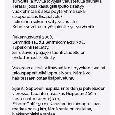
suihkulla ja hyvillä löylyillä varustetulla saunalla.
Terassi, jossa kaasugrilli (pullo sisältyy
vuokrahintaan) sekä pöytäryhmä sekä
ulkoporeallas (lisäpalvelu)
Lukollinen suksien säilytysvarasto.
Kohde soveltuu myös pienille yritysryhmille.
Rakennusvuosi 2008.
Lemmikit sallittu, lemmikkimaksu 30€.
Tupakointi kielletty.
Siirrettävien paljujen tuonti alueelle on
ehdottomasti kielletty.
Vuokraan ei sisälly liinavaatteet, pyyhkeet, wc tai
talouspaperit eikä loppusiivous. Nämä voi
halutessaan ostaa lisäpalveluna.
Sijainti: Sappeen huipulla, rinteiden ja palveluiden
vieressä, Tapahtumakeskus Huippuun 200 m.
Lastenrinteeseen 150 m,
FrisbeeGolf 150 m. Karustantien uimapaikkaan
matkaa noin 3 km, tämä ranta on matalaa,
hiekkapohjaista rantaa.