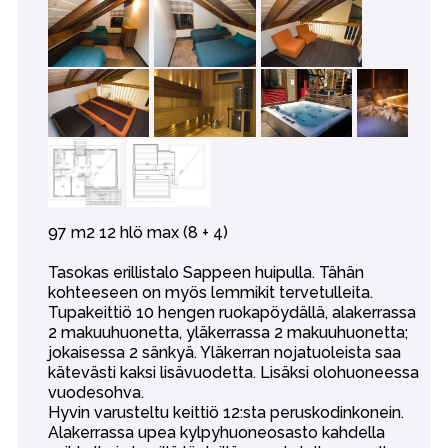
97 m2 12 hlö max (8 + 4)
Tasokas erillistalo Sappeen huipulla. Tähän
kohteeseen on myös lemmikit tervetulleita.
Tupakeittiö 10 hengen ruokapöydällä, alakerrassa
2 makuuhuonetta, yläkerrassa 2 makuuhuonetta;
jokaisessa 2 sänkyä. Yläkerran nojatuoleista saa
kätevästi kaksi lisävuodetta. Lisäksi olohuoneessa
vuodesohva.
Hyvin varusteltu keittiö 12:sta peruskodinkonein.
Alakerrassa upea kylpyhuoneosasto kahdella