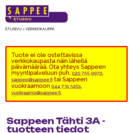
Päävalikko
VERKKOKAUPAN
ETUSIVU
ETUSIVU
>
VERKKOKAUPPA
Tuote ei ole ostettavissa
verkkokaupasta näin lähellä
päivämäärää. Ota yhteys Sappeen
myyntipalveluun puh.
,
020 755 9970
tai Sappeen
sappee@sappee.fi
vuokraamoon
,
044 731 5201
.
vuokraamo@sappee.fi
Sappeen Tähti 3A -
tuotteen tiedot