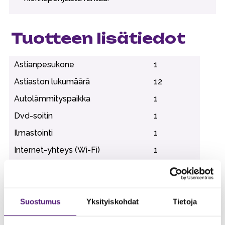
Tuotteen lisätiedot
Astianpesukone
1
Astiaston lukumäärä
12
Autolämmityspaikka
1
Dvd-soitin
1
Ilmastointi
1
Internet-yhteys (Wi-Fi)
1
Jääkaappi
1
Kaasugrilli (sis. kaasun)
Kahvinkeitin
1
Suostumus
Yksityiskohdat
Tietoja
Kuivauskaappi
1