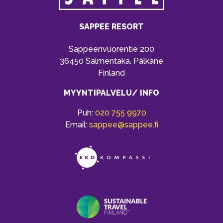
SAPPEE RESORT
Sappeenvuorentie 200
36450 Salmentaka, Pälkäne
Finland
MYYNTIPALVELU/ INFO
Puh:
020 755 9970
Email:
sappee@sappee.fi