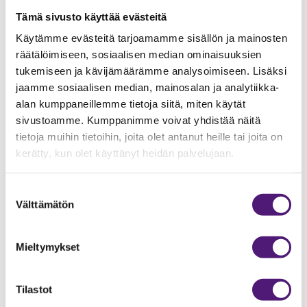
Leivänpaahdin
1
Tämä sivusto käyttää evästeitä
Lemmikkieläimet sallittu
1
Käytämme evästeitä tarjoamamme sisällön ja mainosten
räätälöimiseen, sosiaalisen median ominaisuuksien
Lisävuodepaikat
4
kpl
tukemiseen ja kävijämäärämme analysoimiseen. Lisäksi
Makuuhuoneiden lukumäärä
4
kpl
jaamme sosiaalisen median, mainosalan ja analytiikka-
alan kumppaneillemme tietoja siitä, miten käytät
Mikroaaltouuni
1
sivustoamme. Kumppanimme voivat yhdistää näitä
Pakastin/pakastelokero
1
tietoja muihin tietoihin, joita olet antanut heille tai joita on
kerätty, kun olet käyttänyt heidän palvelujaan.
Pinta-ala
97
m2
Radio/CD
1
Suostumuksen
Sähköliesi/uuni
1
Välttämätön
valinta
Sauna
1
Suihku
2
Mieltymykset
Takka
1
Tilastot
Televisio
2