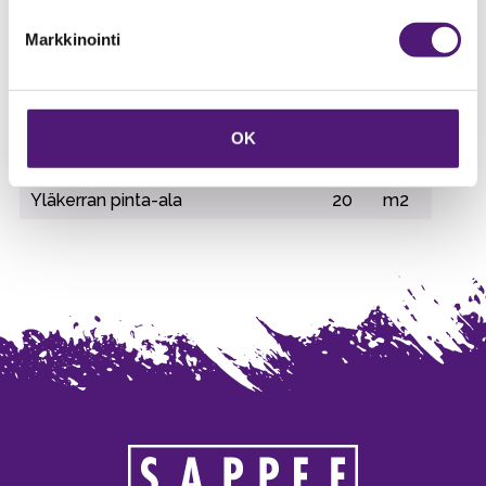
Ulkoporeallas
1
Markkinointi
Vedenkeitin
1
Vuodepaikat
8
kpl
Vuodepaikat yhteensä
12
OK
WC
2
Yläkerran pinta-ala
20
m2