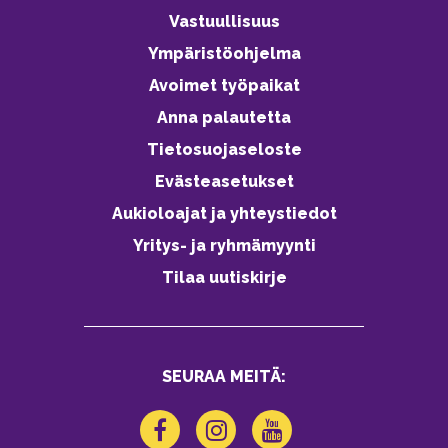
Vastuullisuus
Ympäristöohjelma
Avoimet työpaikat
Anna palautetta
Tietosuojaseloste
Evästeasetukset
Aukioloajat ja yhteystiedot
Yritys- ja ryhmämyynti
Tilaa uutiskirje
SEURAA MEITÄ: