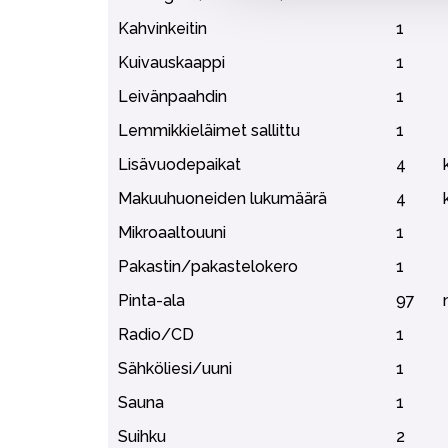
Kahvinkeitin
1
Kuivauskaappi
1
Leivänpaahdin
1
Lemmikkieläimet sallittu
1
Lisävuodepaikat
4
Makuuhuoneiden lukumäärä
4
Mikroaaltouuni
1
Pakastin/pakastelokero
1
Pinta-ala
97
Radio/CD
1
Sähköliesi/uuni
1
Sauna
1
Suihku
2