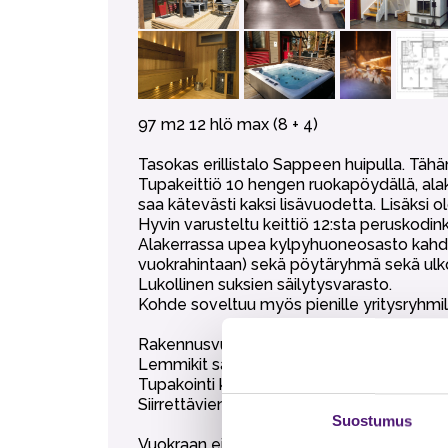
97 m2 12 hlö max (8 + 4)
Tasokas erillistalo Sappeen huipulla. Täh
Tupakeittiö 10 hengen ruokapöydällä, ala
saa kätevästi kaksi lisävuodetta. Lisäks
Hyvin varusteltu keittiö 12:sta peruskodin
Alakerrassa upea kylpyhuoneosasto kahdella s
vuokrahintaan) sekä pöytäryhmä sekä ulko
Lukollinen suksien säilytysvarasto.
Kohde soveltuu myös pienille yritysryhmil
Rakennusvuosi 2008.
Lemmikit sallittu, lemmikkimaksu 30€.
Tupakointi kielletty.
Siirrettävien paljujen tuonti alueelle on eh
Suostumus
Vuokraan ei sisälly liinavaatteet, pyyhkee