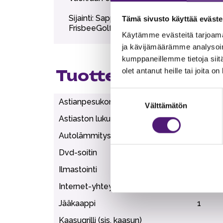
Sijainti: Sappeen huipulla, rinteiden ja 
Tämä sivusto käyttää eväste
FrisbeeGolf 150 m. Karustantien uimapaik
Käytämme evästeitä tarjoama
ja kävijämäärämme analysoim
kumppaneillemme tietoja siitä
olet antanut heille tai joita o
Tuotteen lisätiedo
Suostumuksen
Astianpesukone
1
Välttämätön
valinta
Astiaston lukumäärä
12
Autolämmityspaikka
1
Dvd-soitin
1
Ilmastointi
1
Internet-yhteys (Wi-Fi)
1
Jääkaappi
1
Kaasugrilli (sis. kaasun)