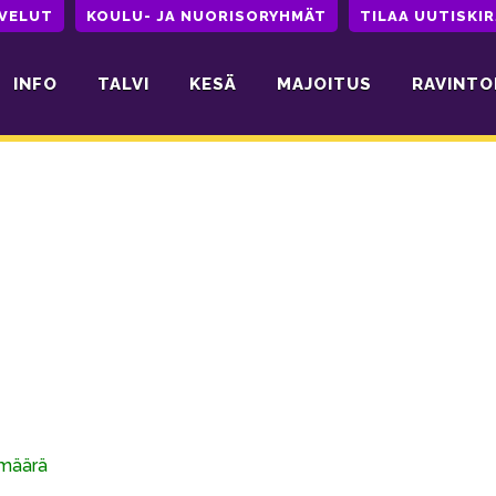
LVELUT
KOULU- JA NUORISORYHMÄT
TILAA UUTISKIR
INFO
TALVI
KESÄ
MAJOITUS
RAVINTO
ämäärä