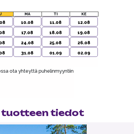
U
MA
TI
KE
08
10.08
11.08
12.08
08
17.08
18.08
19.08
08
24.08
25.08
26.08
08
31.08
01.09
02.09
aessa ota yhteyttä puhelinmyyntiin
 tuotteen tiedot