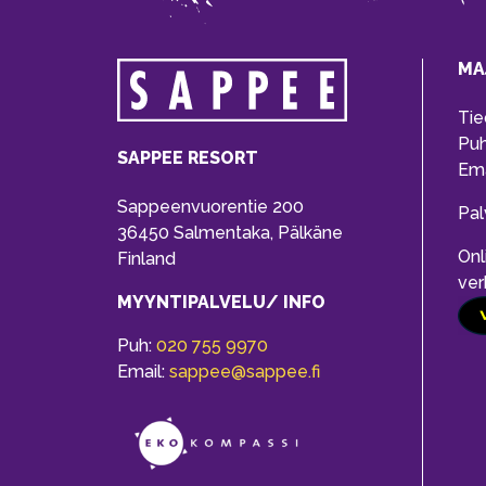
MA
Tie
Pu
SAPPEE RESORT
Ema
Sappeenvuorentie 200
Pal
36450 Salmentaka, Pälkäne
Onl
Finland
ver
MYYNTIPALVELU/ INFO
Puh:
020 755 9970
Email:
sappee@sappee.fi