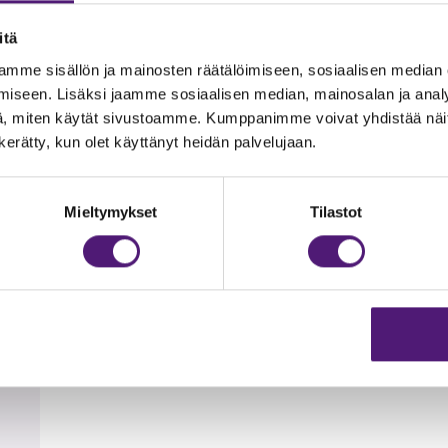
palveluiden vieressä, Tapahtumakeskus Huippuun 200 m. Laste
itä
kaan matkaa noin 3 km, tämä ranta on matalaa, hiekkapohjais
mme sisällön ja mainosten räätälöimiseen, sosiaalisen median
iseen. Lisäksi jaamme sosiaalisen median, mainosalan ja analy
, miten käytät sivustoamme. Kumppanimme voivat yhdistää näitä t
n kerätty, kun olet käyttänyt heidän palvelujaan.
t
Mieltymykset
Tilastot