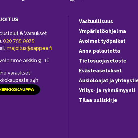
JOITUS
Vastuullisuus
Ympäristöohjelma
dustelut & Varaukset
h:
020 755 9975
Avoimet työpaikat
il:
majoitus@sappee.fi
Anna palautetta
velemme arkisin 9–16
Tietosuojaseloste
Evästeasetukset
ine varaukset
kkokaupasta 24h
Aukioloajat ja yhteysti
Yritys- ja ryhmämyynti
Tilaa uutiskirje