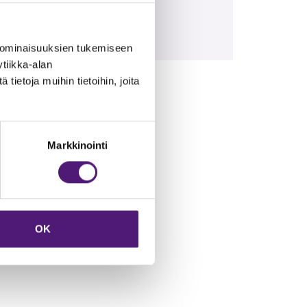
nrinteeseen 150 m,
ta rantaa.
 ominaisuuksien tukemiseen
tiikka-alan
ietoja muihin tietoihin, joita
Markkinointi
OK