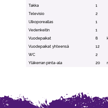
Takka
1
Televisio
2
Ulkoporeallas
1
Vedenkeitin
1
Vuodepaikat
8
Vuodepaikat yhteensä
12
WC
2
Yläkerran pinta-ala
20