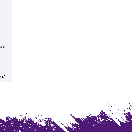
kpl
m2