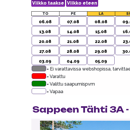
TO
PE
LA
S
06.08
07.08
08.08
09.
13.08
14.08
15.08
16.
20.08
21.08
22.08
23.
27.08
28.08
29.08
30.
03.09
04.09
05.09
= Ei varattavissa webshopissa, tarvitt
= Varattu
= Valittu saapumispvm
= Vapaa
Sappeen Tähti 3A -