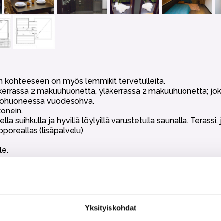
än kohteeseen on myös lemmikit tervetulleita.
kerrassa 2 makuuhuonetta, yläkerrassa 2 makuuhuonetta; joka
i olohuoneessa vuodesohva.
konein.
uihkulla ja hyvillä löylyillä varustetulla saunalla. Terassi, jo
poreallas (lisäpalvelu)
le.
dottomasti kielletty.
Yksityiskohdat
t, wc tai talouspaperit eikä loppusiivous. Nämä voi halutessaa