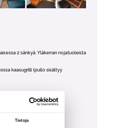
isessa 2 sänkyä. Yläkerran nojatuoleista
ssa kaasugrilli (pullo sisältyy
Tietoja
n ostaa lisäpalveluna.