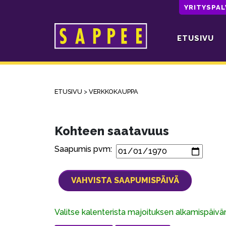
YRITYSPA
ETUSIVU
Päävalikko
ETUSIVU
>
VERKKOKAUPPA
Kohteen saatavuus
Saapumis pvm:
Valitse kalenterista majoituksen alkamispäiv