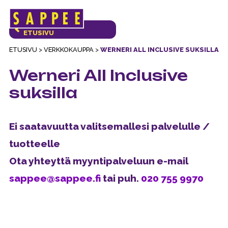
Päävalikko
VERKKOKAUPAN
ETUSIVU
ETUSIVU
>
VERKKOKAUPPA
>
WERNERI ALL INCLUSIVE SUKSILLA
Werneri All Inclusive
suksilla
Ei saatavuutta valitsemallesi palvelulle /
tuotteelle
Ota yhteyttä myyntipalveluun e-mail
sappee@sappee.fi
tai puh.
020 755 9970