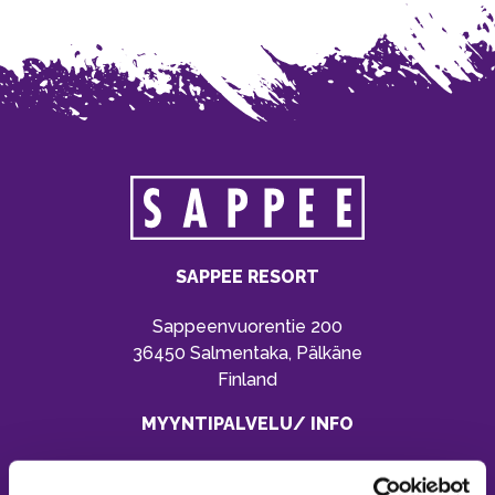
SAPPEE RESORT
Sappeenvuorentie 200
36450 Salmentaka, Pälkäne
Finland
MYYNTIPALVELU/ INFO
Puh:
020 755 9970
Email:
sappee@sappee.fi