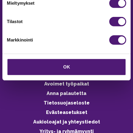
Mieltymykset
Palvelemme arkisin 9–16
Online varaukset
Tilastot
verkkokaupasta 24h
Markkinointi
Vastuullisuus
OK
Ympäristöohjelma
Avoimet työpaikat
Anna palautetta
Tietosuojaseloste
Evästeasetukset
Aukioloajat ja yhteystiedot
Yritys- ja ryhmämyynti