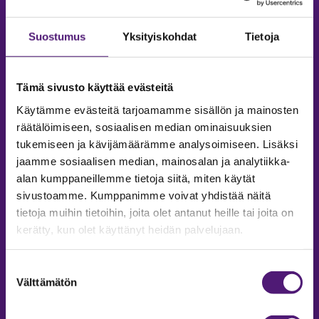
Suostumus
Yksityiskohdat
Tietoja
Tämä sivusto käyttää evästeitä
Käytämme evästeitä tarjoamamme sisällön ja mainosten
räätälöimiseen, sosiaalisen median ominaisuuksien
tukemiseen ja kävijämäärämme analysoimiseen. Lisäksi
jaamme sosiaalisen median, mainosalan ja analytiikka-
alan kumppaneillemme tietoja siitä, miten käytät
sivustoamme. Kumppanimme voivat yhdistää näitä
tietoja muihin tietoihin, joita olet antanut heille tai joita on
kerätty, kun olet käyttänyt heidän palvelujaan.
MAJOITUS
Suostumuksen
Tiedustelut & Varaukset
Välttämätön
valinta
Puh:
020 755 9975
Email:
majoitus@sappee.fi